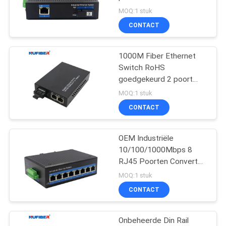
RJ45 en 1 poort
MOQ:1 stuk
1000Mbps SC-vezel
CONTACT
voor netwerkcamera en
VoIP-telefoon
1000M Fiber Ethernet
Switch RoHS
goedgekeurd 2 poort
Ethernet Switch Single
MOQ:1 stuk
Mode Fiber Converter
CONTACT
OEM Industriële
10/100/1000Mbps 8
RJ45 Poorten Converter
Gigabit 8 UTP Poorten
MOQ:1 stuk
Ethernet Switch Dual
CONTACT
voeding
Onbeheerde Din Rail