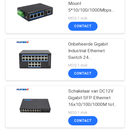
Mount
5*10/100/1000Mbps
RJ45 Ports Industrial 5
MOQ:1 stuk
UTP Port Converter
CONTACT
Onbeheerde Gigabit
Industrial Ethernet
Switch 24
10/100/1000Mbps UTP
MOQ:1 stuk
Port Converter Din Rail
CONTACT
Mount
Schakelaar van DC12V
Gigabit SFP Ethernet
16x10/100/1000M tot
2x1000M SFP UTP
MOQ:1 stuk
CONTACT