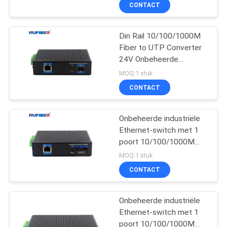
schakelaar
CONTACTEER
CONTACT
ONS
Din Rail 10/100/1000M
Fiber to UTP Converter
NIEUWS
24V Onbeheerde
industriële schakelaar
MOQ:1 stuk
VERZOEK
CONTACT
OM
EEN
Onbeheerde industriële
Ethernet-switch met 1
CITAAT
poort 10/100/1000M
RJ45 en 1 poort
MOQ:1 stuk
1000Mbps SC-vezel
SITEMAP
CONTACT
voor netwerkcamera en
VoIP-telefoon
PRIVACYBELEID
Onbeheerde industriële
Ethernet-switch met 1
poort 10/100/1000M