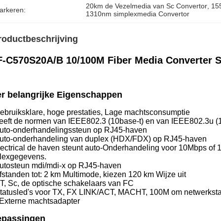
20km de Vezelmedia van Sc Convertor
, 
15
arkeren:
1310nm simplexmedia Convertor
roductbeschrijving
F-C570S20A/B 10/100M Fiber Media Converter
r belangrijke Eigenschappen
ebruiksklare, hoge prestaties, Lage machtsconsumptie
Leeft de normen van IEEE802.3 (10base-t) en van IEEE802.3u
Auto-onderhandelingssteun op RJ45-haven
Auto-onderhandeling van duplex (HDX/FDX) op RJ45-haven
lectrical de haven steunt auto-Onderhandeling voor 10Mbps of 1
lexgegevens.
Autosteun mdi/mdi-x op RJ45-haven
Afstanden tot: 2 km Multimode, kiezen 120 km Wijze uit
ST, Sc, de optische schakelaars van FC
Statusled's voor TX, FX LINK/ACT, MACHT, 100M om netwerkstat
 Externe machtsadapter
epassingen