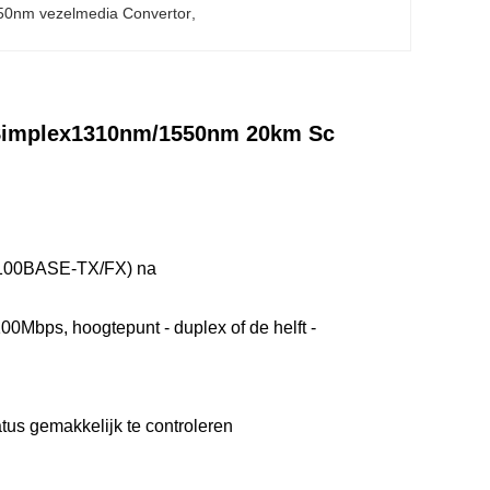
50nm vezelmedia Convertor
, 
 Simplex1310nm/1550nm 20km Sc
 (100BASE-TX/FX) na
00Mbps, hoogtepunt - duplex of de helft -
us gemakkelijk te controleren