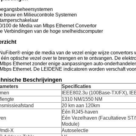
oegangsbeheersystemen
 bouw en Milieucontrole Systemen
amperschakelaar
/100 de Media van Mbps Ethernet Convertor
 Verbindingen van de hoge snelheidscomputer
rzicht
NuFiber® enige de media van de vezel enige wijze converto
 één optische vezel over te brengen en te ontvangen. De elektro
Mbps Ethernet zonder enige aanpassingen auto-onderhandelen. 
Mbps Ethernet. De LEIDENE indicatoren worden verschaft voor 
hnische Beschrijvingen
ameters
Specificaties
rmen
IEEE802.3u (100Base-TX/FX), IEE
flengte
1310 NM/1550 NM
nsmissieafstand
20 km aan 120km
Één RJ45-haven
ven
Één Vezelhaven (Facultatieve ST
Module)
/mdi-X
Autoselectie