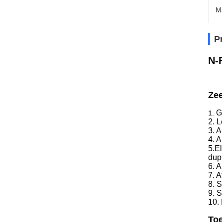
M
P
N-
Zee
G
1.
2. 
3. 
4. 
5.E
dup
6. 
7. 
8. 
9. 
10.
To