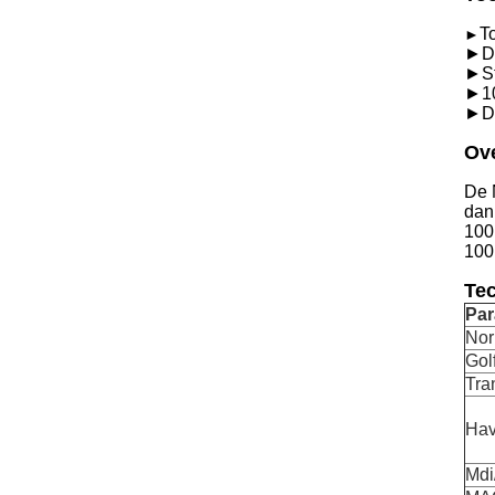
T
►
►De
►St
►10
►De
Ove
De 
dan
100
100
Tec
Par
No
Gol
Tra
Ha
Mdi