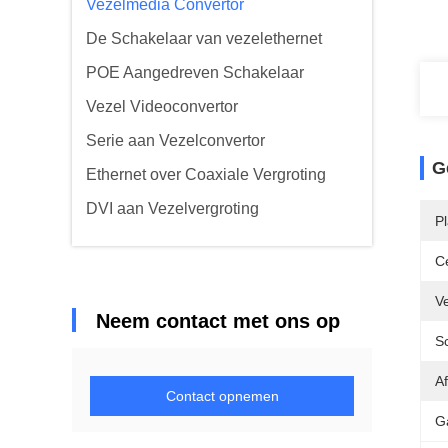
Vezelmedia Convertor
De Schakelaar van vezelethernet
POE Aangedreven Schakelaar
Vezel Videoconvertor
Serie aan Vezelconvertor
G
Ethernet over Coaxiale Vergroting
DVI aan Vezelvergroting
P
Ce
Ve
Neem contact met ons op
S
Af
Contact opnemen
G