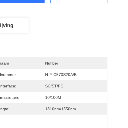
ijving
naam
Nufiber
lnummer
N-F-C570S20A/B
interface:
SC/ST/FC
missietarief:
10/100M
engte:
1310nm/1550nm