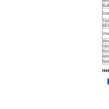
MAC
Buf
Dat
Tij
BE
Voe
Wer
Ops
Rel
Afm
Net
Het