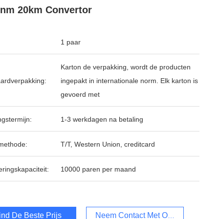
0nm 20km Convertor
1 paar
Karton de verpakking, wordt de producten
ardverpakking:
ingepakt in internationale norm. Elk karton is
gevoerd met
ngstermijn:
1-3 werkdagen na betaling
methode:
T/T, Western Union, creditcard
ringskapaciteit:
10000 paren per maand
ind De Beste Prijs
Neem Contact Met Ons Op