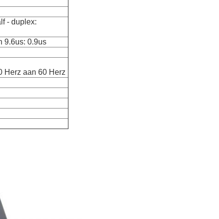
f - duplex:
h 9.6us: 0.9us
 Herz aan 60 Herz