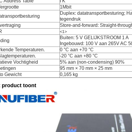
 Address Table
I K
fergrootte
1Mbit
Duplex: datatransportbesturing; Hal
atransportbesturing
tegendruk
dvertraging
Store-and-forward: Straight-throug
R
<1>
Buiten: 5 V GELIJKSTROOM 1 A
ding
Ingebouwd: 100 V aan 265V AC 50
kende Temperaturen.
0 °C aan +70 °C
lagtemperaturen.
-20 °C aan +80 °C
atieve Vochtigheid
5% aan (non-condensing) 90%
etingen
95 mm × 70 mm × 25 mm
to Gewicht
0,165 kg
 product toont