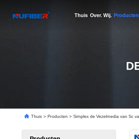
Thuis
Over. Wij.
Producten
D
Thuis
>
Producten
>
Simplex de Vezelmedia van Sc 
Producten