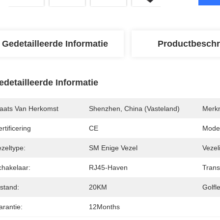
Gedetailleerde Informatie
Productbeschr
edetailleerde Informatie
laats Van Herkomst
Shenzhen, China (vasteland)
Merk
rtificering
CE
Mode
zeltype:
SM Enige Vezel
Vezel
chakelaar:
RJ45-Haven
Trans
stand:
20KM
Golfl
arantie:
12Months