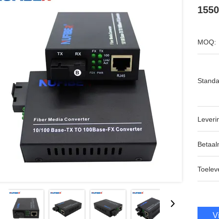
155
MOQ:
Standa
Leveri
Betaal
Toeleve
V