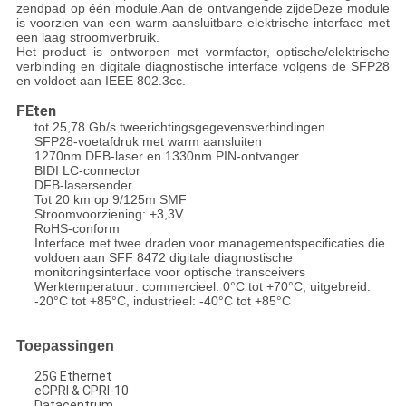
zendpad op één module.Aan de ontvangende zijdeDeze module
is voorzien van een warm aansluitbare elektrische interface met
een laag stroomverbruik.
Het product is ontworpen met vormfactor, optische/elektrische
verbinding en digitale diagnostische interface volgens de SFP28
en voldoet aan IEEE 802.3cc.
Eten
F
tot 25,78 Gb/s tweerichtingsgegevensverbindingen
SFP28-voetafdruk met warm aansluiten
1270nm DFB-laser en 1330nm PIN-ontvanger
BIDI LC-connector
DFB-lasersender
Tot 20 km op 9/125m SMF
Stroomvoorziening: +3,3V
RoHS-conform
Interface met twee draden voor managementspecificaties die
voldoen aan SFF 8472 digitale diagnostische
monitoringsinterface voor optische transceivers
Werktemperatuur: commercieel: 0°C tot +70°C, uitgebreid:
-20°C tot +85°C, industrieel: -40°C tot +85°C
Toepassingen
25G Ethernet
eCPRI & CPRI-10
Datacentrum