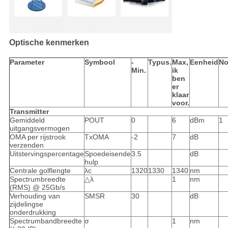
Optische kenmerken
Parameter
Symbool
-
Typus.
Max,
Eenheid
No
Min.
ik
ben
er
klaar
voor.
Transmitter
Gemiddeld
POUT
0
6
dBm
1
uitgangsvermogen
OMA per rijstrook
TxOMA
-2
7
dB
verzenden
Uitstervingspercentage
Spoedeisende
3.5
dB
hulp
Centrale golflengte
λc
1320
1330
1340
nm
Spectrumbreedte
△λ
1
nm
(RMS) @ 25Gb/s
Verhouding van
SMSR
30
dB
zijdelingse
onderdrukking
Spectrumbandbreedte
σ
1
nm