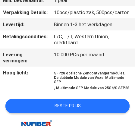
Min. bestelaantal:
1 paar
CONTACTEER
ONS
Verpakking Details:
10pcs/plastic zak, 500pcs/carton
Levertijd:
Binnen 1-3 het werkdagen
NIEUWS
Betalingscondities:
L/C, T/T, Western Union,
creditcard
VERZOEK
Levering
10.000 PCs per maand
OM
vermogen:
EEN
Hoog licht:
,
SFP28 optische Zendontvangermodules
De dubbele Module van Vezel Multimode
CITAAT
SFP
,
Multimode SFP Module van 25Gb/S SFP28
SITEMAP
BESTE PRIJS
PRIVACYBELEID