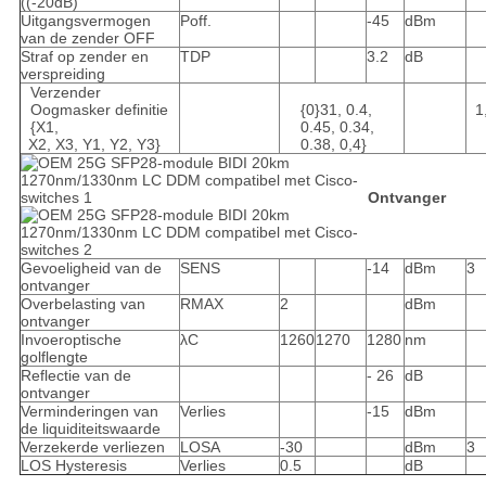
((-20dB)
Uitgangsvermogen
Poff.
-45
dBm
van de zender OFF
Straf op zender en
TDP
3.2
dB
verspreiding
Verzender
Oogmasker definitie
{0}31, 0.4,
1
{X1,
0.45, 0.34,
X2, X3, Y1, Y2, Y3}
0.38, 0,4}
Ontvanger
Gevoeligheid van de
SENS
-14
dBm
3
ontvanger
Overbelasting van
RMAX
2
dBm
ontvanger
Invoeroptische
λC
1260
1270
1280
nm
golflengte
Reflectie van de
- 26
dB
ontvanger
Verminderingen van
Verlies
-15
dBm
de liquiditeitswaarde
Verzekerde verliezen
LOSA
-30
dBm
3
LOS Hysteresis
Verlies
0.5
dB