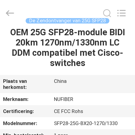
Fivision
Digital
Technology
Co.,Ltd.
All
De Zendontvanger van 25G SFP28
Rights
Reserved.
OEM 25G SFP28-module BIDI
HUIS
Developed
by
ECER
20km 1270nm/1330nm LC
PRODUCTEN
DDM compatibel met Cisco-
switches
ONGEVEER
ONS
Plaats van
China
herkomst:
FABRIEKSREIS
Merknaam:
NUFIBER
Certificering:
CE FCC Rohs
KWALITEITSCONTROLE
Modelnummer:
SFP28-25G-BX20-1270/1330