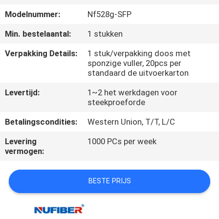
CONTACTEER
Modelnummer:
Nf528g-SFP
ONS
Min. bestelaantal:
1 stukken
NIEUWS
Verpakking Details:
1 stuk/verpakking doos met
sponzige vuller, 20pcs per
standaard de uitvoerkarton
VERZOEK
Levertijd:
1~2 het werkdagen voor
OM
steekproeforde
EEN
Betalingscondities:
Western Union, T/T, L/C
CITAAT
Levering
1000 PCs per week
vermogen:
SITEMAP
BESTE PRIJS
PRIVACYBELEID