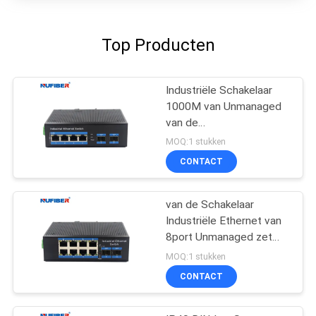
Top Producten
Industriële Schakelaar
1000M van Unmanaged
van de
bliksembescherming Din
MOQ:1 stukken
Rail Ethernet-Schakelaar
CONTACT
van de Schakelaar
Industriële Ethernet van
8port Unmanaged zet
het Industriële de
MOQ:1 stukken
Schakelaardin Spoor op
CONTACT