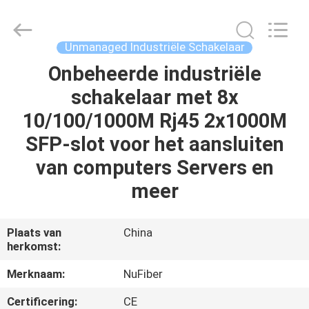
Fivision
Digital
Technology
Co.,Ltd.
All
Unmanaged Industriële Schakelaar
Rights
Reserved.
Onbeheerde industriële
HUIS
Developed
by
ECER
schakelaar met 8x
PRODUCTEN
10/100/1000M Rj45 2x1000M
SFP-slot voor het aansluiten
ONGEVEER
van computers Servers en
ONS
meer
FABRIEKSREIS
Plaats van
China
herkomst:
KWALITEITSCONTROLE
Merknaam:
NuFiber
Certificering:
CE