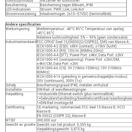
Doorstuurmodus
Verzamel- en doorsturen
Bescherming
Bescherming tegen bliksem, IP40
LED-indicatoren
Stroom: PWR; Link; Link/Act
Stroomvoorziening
Inlaatvermogen: 2x10~57VDC (terminalblok)
Andere specificaties
Werkomgeving
Werktemperatuur: -40°C 85°C Temperatuur van opslag:
-45°C 85°C
Relatieve luchtvochtigheid: 5% ~ 95% (geen condensatie)
Industriestandaard
FCC CFR47 Deel 15,EN55022/CISPR22, EMS van klasse A:
IEC61000-4-2 (ESD): ±8kV (contact), ±15kV (lucht)
IEC61000-4-3 (RS): 10V/m (80MHz-2GHz)
IEC61000-4-4 (EFT): Power Port: ±4kV; Data Port: ±2kV
IEC61000-4-5 (overspanning): Power Port: ±2kV/DM,
±4kV/CM; Data Port: ±2kV
IEC61000-4-6 (CS): 3V (10kHz-150kHz); 10V (150kHz-
80MHz)
IEC61000-4-16 (geleiding in gemeenschappelijke modus):
30V (continuum), 300V (1s)
Schelp
Beschermingsgraad IP40, metalen omhulsel
Installatie
DIN-Rail- of wandbevestigingen
Verpakking
1×Industriële Ethernet-switch (plus terminalblok)
1×Gebruikershandleiding/kwaliteitscertificaat/waarborgkaar
1×DIN-Rail montage kit
Certificering
CE-markering, commercieel; FCC deel 15 klasse B; VCCI
klasse B
EN 55022 (CISPR 22), klasse B
MTBF
300,000 uur
Gewicht en grootte
Gewicht van het product: 0,355 kg
Verpakkingsgewicht: 0,875 kg