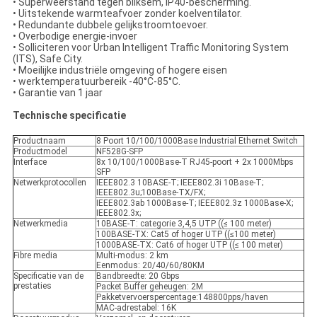
• Superweerstand tegen bliksem, IP40-bescherming.
• Uitstekende warmteafvoer zonder koelventilator.
• Redundante dubbele gelijkstroomtoevoer.
• Overbodige energie-invoer
• Solliciteren voor Urban Intelligent Traffic Monitoring System
(ITS), Safe City.
• Moeilijke industriële omgeving of hogere eisen
• werktemperatuurbereik -40°C-85°C.
• Garantie van 1 jaar
Technische specificatie
Productnaam
8 Poort 10/100/1000Base Industrial Ethernet Switch
Productmodel
NF528G-SFP
Interface
8x 10/100/1000Base-T RJ45-poort + 2x 1000Mbps
SFP
Netwerkprotocollen
IEEE802.3 10BASE-T; IEEE802.3i 10Base-T;
IEEE802.3u;100Base-TX/FX;
IEEE802.3ab 1000Base-T; IEEE802.3z 1000Base-X;
IEEE802.3x;
Netwerkmedia
10BASE-T: categorie 3,4,5 UTP ((≤ 100 meter)
100BASE-TX: Cat5 of hoger UTP ((≤100 meter)
1000BASE-TX: Cat6 of hoger UTP ((≤ 100 meter)
Fibre media
Multi-modus: 2 km
Eenmodus: 20/40/60/80KM
Specificatie van de
Bandbreedte: 20 Gbps
prestaties
Packet Buffer geheugen: 2M
Pakketvervoerspercentage:148800pps/haven
MAC-adrestabel: 16K