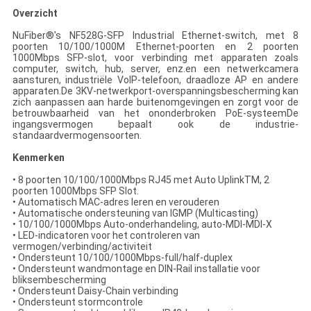
Overzicht
NuFiber®'s NF528G-SFP Industrial Ethernet-switch, met 8
poorten 10/100/1000M Ethernet-poorten en 2 poorten
1000Mbps SFP-slot, voor verbinding met apparaten zoals
computer, switch, hub, server, enz.en een netwerkcamera
aansturen, industriële VoIP-telefoon, draadloze AP en andere
apparaten.De 3KV-netwerkport-overspanningsbescherming kan
zich aanpassen aan harde buitenomgevingen en zorgt voor de
betrouwbaarheid van het ononderbroken PoE-systeemDe
ingangsvermogen bepaalt ook de industrie-
standaardvermogensoorten.
Kenmerken
• 8 poorten 10/100/1000Mbps RJ45 met Auto UplinkTM, 2
poorten 1000Mbps SFP Slot.
• Automatisch MAC-adres leren en verouderen
• Automatische ondersteuning van IGMP (Multicasting)
• 10/100/1000Mbps Auto-onderhandeling, auto-MDI-MDI-X
• LED-indicatoren voor het controleren van
vermogen/verbinding/activiteit
• Ondersteunt 10/100/1000Mbps-full/half-duplex
• Ondersteunt wandmontage en DIN-Rail installatie voor
bliksembescherming
• Ondersteunt Daisy-Chain verbinding
• Ondersteunt stormcontrole