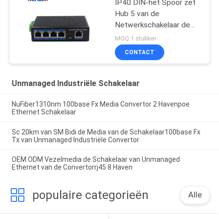
IP40 DIN-het Spoor zet
Hub 5 van de
Netwerkschakelaar de
Interface van Haven
MOQ:1 stukken
opGigabit Rj45 UTP
CONTACT
Unmanaged Industriële Schakelaar
NuFiber1310nm 100base Fx Media Convertor 2 Havenpoe
Ethernet Schakelaar
Sc 20km van SM Bidi de Media van de Schakelaar100base Fx
Tx van Unmanaged Industriële Convertor
OEM ODM Vezelmedia de Schakelaar van Unmanaged
Ethernet van de Convertorrj45 8 Haven
populaire categorieën
Alle