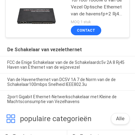
Vezel Optische Ethernet
van de havensfp+2 Rj45
haven de
MOQ:1 stuk
Schakelaarmedia
CONTACT
convertor
De Schakelaar van vezelethernet
FCC de Enige Schakelaar van de de Schakelaardc5v 2A 8 Rj45
Haven van Ethernet van de wijzevezel
Van de Havenethernet van DC5V 1A 7 de Norm van de de
Schakelaar100mbps Snelheid IEEE802.3u
2port Gigabit Ethernet-Netwerkschakelaar met Kleine de
Machtsconsumptie van Vezelhavens
populaire categorieën
Alle