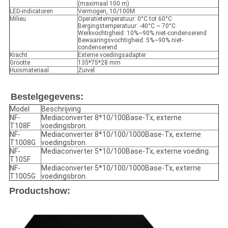
(maximaal 100 m)
LED-indicatoren
Vermogen, 10/100M
Milieu
Operatietemperatuur: 0°C tot 60°C
Bergingstemperatuur: -40°C ~ 70°C
Werkvochtigheid: 10%~90% niet-condenserend
Bewaaringsvochtigheid: 5%~90% niet-
condenserend
Kracht
Externe voedingsadapter
Grootte
135*75*28 mm
Huismateriaal
Zuivel
Bestelgegevens:
Model
Beschrijving
NF-
Mediaconverter 8*10/100Base-Tx, externe
T108F
voedingsbron.
NF-
Mediaconverter 8*10/100/1000Base-Tx, externe
T1008G
voedingsbron.
NF-
Mediaconverter 5*10/100Base-Tx, externe voeding.
T105F
NF-
Mediaconverter 5*10/100/1000Base-Tx, externe
T1005G
voedingsbron.
Productshow: