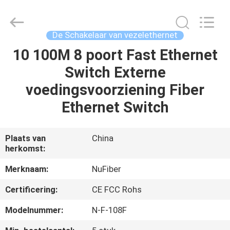
Fivision
Digital
Technology
Co.,Ltd.
All
De Schakelaar van vezelethernet
Rights
Reserved.
10 100M 8 poort Fast Ethernet
HUIS
Developed
by
ECER
Switch Externe
PRODUCTEN
voedingsvoorziening Fiber
Ethernet Switch
ONGEVEER
ONS
Plaats van
China
herkomst:
FABRIEKSREIS
Merknaam:
NuFiber
Certificering:
CE FCC Rohs
KWALITEITSCONTROLE
Modelnummer:
N-F-108F