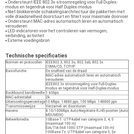
▪ Ondersteunt IEEE 802.3x-stroomregeling voor Full Duplex-
modus en tegendruk voor Half Duplex-modus
▪ Niet-blokkerende schakelingsarchitectuur die pakketten met
volle draadsnelheid doorstuurt en filtert voor maximale doorvoer
▪ Ondersteunt MAC-adres automatisch leren en automatisch
verouderen
▪ LED-indicatoren voor het controleren van vermogen,
verbinding, activiteit
▪ Externe voedingsbron
Technische specificaties
Normen en protocollen
IEEE802.3, 802.3u, 802.3ab, 802.3x
CSMA/CD, TCP/IP
Basisfunctie
De snelheid van de draad
MAC-adres automatisch leren en automatisch
verouderen
IEEE802.3x stroomregeling voor Full-Duplex-
modus en tegendruk voor Half-Duplex-modus
Backbound bandbreedte
1.6Gbps
MAC-adrestabel
2k
Uitwisselingspercentage
10 Mbps: 14880 pps, 100 Mbps: 148800 pps
Transmissiewijze
Verzamel- en doorsturen
Havens
8 10/100Mbps Auto-Negotiatie RJ45-poorten (Auto
MDI/MDIX)
Netwerkmedia
10Base-T: UTP-kabel van categorie 3, 4, 5
(maximaal 100 m)
EIA/TIA-568 100Ù STP (maximaal 100 m)
100Base-Tx: UTP-kabel van categorie 5, 5e