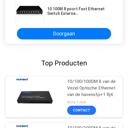
10 100M 8 poort Fast Ethernet
Switch Externe
voedingsvoorziening Fiber
Ethernet Switch
Doorgaan
Top Producten
10/100/1000M 8 van de
Vezel Optische Ethernet
van de havensfp+1 Rj45
haven de
MOQ:1 stuk
Schakelaarmedia
CONTACT
convertor
10/100/1000M 8 van de