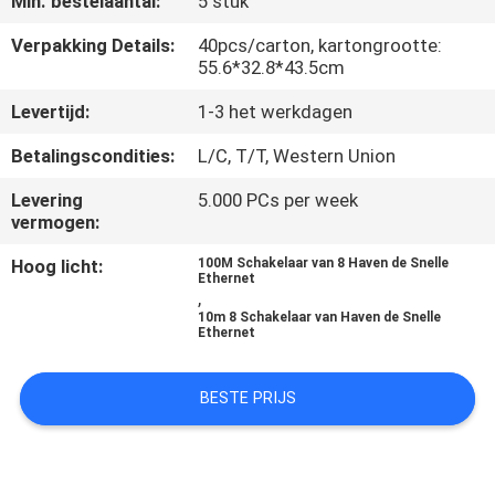
Min. bestelaantal:
5 stuk
CONTACTEER
ONS
Verpakking Details:
40pcs/carton, kartongrootte:
55.6*32.8*43.5cm
Levertijd:
1-3 het werkdagen
NIEUWS
Betalingscondities:
L/C, T/T, Western Union
VERZOEK
Levering
5.000 PCs per week
OM
vermogen:
EEN
Hoog licht:
100M Schakelaar van 8 Haven de Snelle
Ethernet
CITAAT
,
10m 8 Schakelaar van Haven de Snelle
Ethernet
SITEMAP
BESTE PRIJS
PRIVACYBELEID