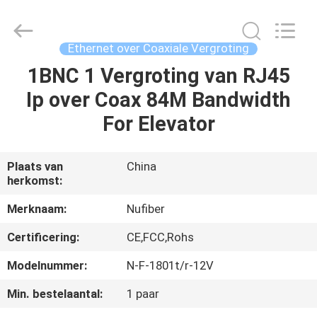
Digital
Technology
Co.,Ltd.
All
Rights
Ethernet over Coaxiale Vergroting
Reserved.
Developed
1BNC 1 Vergroting van RJ45
HUIS
by
ECER
Ip over Coax 84M Bandwidth
PRODUCTEN
For Elevator
ONGEVEER
Plaats van
China
herkomst:
ONS
Merknaam:
Nufiber
FABRIEKSREIS
Certificering:
CE,FCC,Rohs
Modelnummer:
N-F-1801t/r-12V
KWALITEITSCONTROLE
Min. bestelaantal:
1 paar