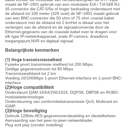
maakt de NF-1801 gebruik van een modulaire EIA / TIA 568 RJ-
45 connector die CAT-5/5e of hoger bedrading ondersteunt met
de afstand tot 100 meter (328 voet).de NF-1801 maakt gebruik
van een BNC-connector die 50 ohm of 75 ohm coaxial kabel
ondersteunt met de afstand tot 2 kmHet is ideaal voor het
verlengen van de afstand en de signaalconversie door de
Ethernet-gegevens van de coaxiale kabel over te dragen voor
elk type IP-netwerkapparaat, zoals IP-camera, draadloos
toegangspunt,NVR en digitaal signaal.
Belangrijkste kenmerken
(1)
Hoge transmissiesnelheid
Fysieke poort transmissie snelheid tot 200 Mbps.
Geldige gegevensstroom tot 80 Mbps
Transmissieafstand tot 2 km
Voeding 10/100Mbps 1-poort Ethernet-interface en 1-poort BNC-
interface
(2)Hoge compatibiliteit
Ondersteunt QAM 16/64/256/1024, DQPSK, DBPSK en ROBO-
modulatietechnologie.
Ondersteuning van conformiteitstransmissie QoS, Multicast en
IGMP.
(3)Hoge beveiliging
Gebruik 128bits AES-gegevensversleuteling en sleutelbeheer.
Aanvaarding van het peer-to-peer-netwerkkader
Plug and play (zonder instelling)