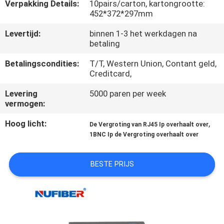
CONTACTEER
Verpakking Details:
10pairs/carton, kartongrootte:
452*372*297mm
ONS
Levertijd:
binnen 1-3 het werkdagen na
betaling
NIEUWS
Betalingscondities:
T/T, Western Union, Contant geld,
Creditcard,
VERZOEK
Levering
5000 paren per week
OM
vermogen:
EEN
Hoog licht:
,
De Vergroting van RJ45 Ip overhaalt over
CITAAT
1BNC Ip de Vergroting overhaalt over
BESTE PRIJS
SITEMAP
PRIVACYBELEID