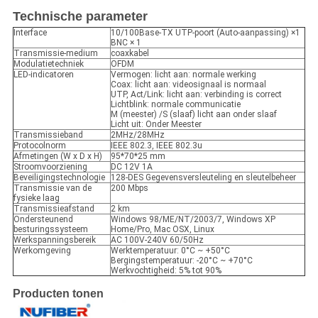
Technische parameter
Interface
10/100Base-TX UTP-poort (Auto-aanpassing) ×1
BNC × 1
Transmissie-medium
coaxkabel
Modulatietechniek
OFDM
LED-indicatoren
Vermogen: licht aan: normale werking
Coax: licht aan: videosignaal is normaal
UTP, Act/Link: licht aan: verbinding is correct
Lichtblink: normale communicatie
M (meester) /S (slaaf) licht aan onder slaaf
Licht uit: Onder Meester
Transmissieband
2MHz/28MHz
Protocolnorm
IEEE 802.3, IEEE 802.3u
Afmetingen (W x D x H)
95*70*25 mm
Stroomvoorziening
DC 12V 1A
Beveiligingstechnologie
128-DES Gegevensversleuteling en sleutelbeheer
Transmissie van de
200 Mbps
fysieke laag
Transmissieafstand
2 km
Ondersteunend
Windows 98/ME/NT/2003/7, Windows XP
besturingssysteem
Home/Pro, Mac OSX, Linux
Werkspanningsbereik
AC 100V-240V 60/50Hz
Werkomgeving
Werktemperatuur: 0°C ~ +50°C
Bergingstemperatuur: -20°C ~ +70°C
Werkvochtigheid: 5% tot 90%
Producten tonen