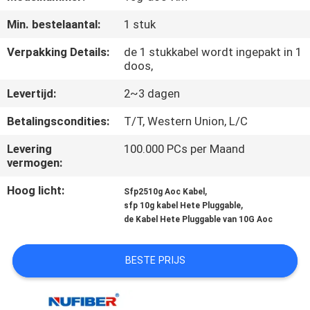
CONTACTEER
Min. bestelaantal:
1 stuk
ONS
Verpakking Details:
de 1 stukkabel wordt ingepakt in 1
doos,
NIEUWS
Levertijd:
2~3 dagen
VERZOEK
Betalingscondities:
T/T, Western Union, L/C
OM
Levering
100.000 PCs per Maand
EEN
vermogen:
CITAAT
Hoog licht:
,
Sfp2510g Aoc Kabel
,
sfp 10g kabel Hete Pluggable
de Kabel Hete Pluggable van 10G Aoc
SITEMAP
BESTE PRIJS
PRIVACYBELEID