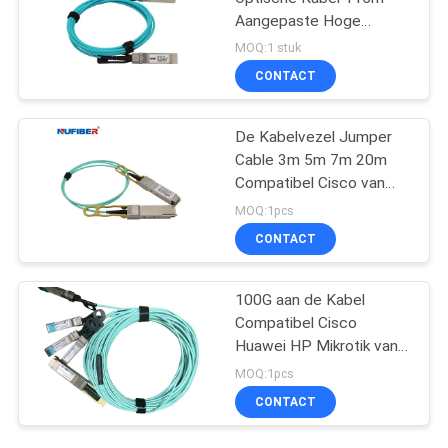
Aangepaste Hoge
snelheid 10Gb/S
MOQ:1 stuk
CONTACT
De Kabelvezel Jumper
Cable 3m 5m 7m 20m
Compatibel Cisco van
QSFP 40G AOC
MOQ:1pcs
CONTACT
100G aan de Kabel
Compatibel Cisco
Huawei HP Mikrotik van
4x25G SFP28 Aoc
MOQ:1pcs
CONTACT