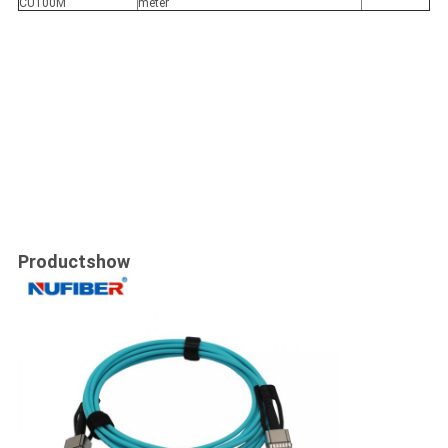
CU100M
meter
Productshow