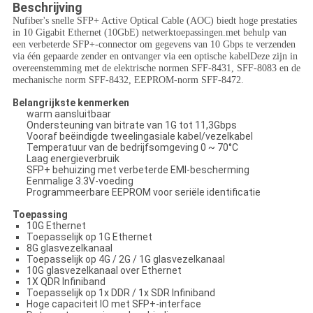
Beschrijving
Nufiber's snelle SFP+ Active Optical Cable (AOC) biedt hoge prestaties
in 10 Gigabit Ethernet (10GbE) netwerktoepassingen.met behulp van
een verbeterde SFP+-connector om gegevens van 10 Gbps te verzenden
via één gepaarde zender en ontvanger via een optische kabelDeze zijn in
overeenstemming met de elektrische normen SFF-8431, SFF-8083 en de
mechanische norm SFF-8432, EEPROM-norm SFF-8472.
Belangrijkste kenmerken
warm aansluitbaar
Ondersteuning van bitrate van 1G tot 11,3Gbps
Vooraf beëindigde tweelingasiale kabel/vezelkabel
Temperatuur van de bedrijfsomgeving 0 ~ 70°C
Laag energieverbruik
SFP+ behuizing met verbeterde EMI-bescherming
Eenmalige 3.3V-voeding
Programmeerbare EEPROM voor seriële identificatie
Toepassing
10G Ethernet
Toepasselijk op 1G Ethernet
8G glasvezelkanaal
Toepasselijk op 4G / 2G / 1G glasvezelkanaal
10G glasvezelkanaal over Ethernet
1X QDR Infiniband
Toepasselijk op 1x DDR / 1x SDR Infiniband
Hoge capaciteit IO met SFP+-interface