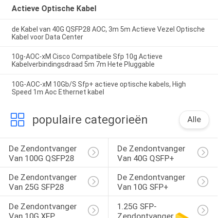
Actieve Optische Kabel
de Kabel van 40G QSFP28 AOC, 3m 5m Actieve Vezel Optische
Kabel voor Data Center
10g-AOC-xM Cisco Compatibele Sfp 10g Actieve
Kabelverbindingsdraad 5m 7m Hete Pluggable
10G-AOC-xM 10Gb/S Sfp+ actieve optische kabels, High
Speed 1m Aoc Ethernet kabel
populaire categorieën
Alle
De Zendontvanger 
De Zendontvanger 
Van 100G QSFP28
Van 40G QSFP+
De Zendontvanger 
De Zendontvanger 
Van 25G SFP28
Van 10G SFP+
De Zendontvanger 
1.25G SFP-
Van 10G XFP
Zendontvanger