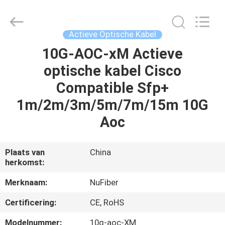
Digital
Technology
Co.,Ltd.
All
Rights
Actieve Optische Kabel
Reserved.
Developed
by
10G-AOC-xM Actieve
HUIS
ECER
optische kabel Cisco
PRODUCTEN
Compatible Sfp+
1m/2m/3m/5m/7m/15m 10G
ONGEVEER
Aoc
ONS
Plaats van
China
herkomst:
FABRIEKSREIS
Merknaam:
NuFiber
KWALITEITSCONTROLE
Certificering:
CE, RoHS
Modelnummer:
10g-aoc-XM