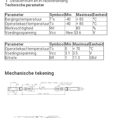
Datacentrum en in-rackverbinding
Technische parameter
Parameter
Symbool
Min.
Maximaal
Eenheid
Bergingstemperatuur
T's
-40
+ 85
°C
Operatiekasttemperatuur
Tc
-40
+ 85
°C
Werkvochtigheid
RH
85
%
Voedingsspanning
Vcc
-Nee.5
3.6
V
Parameter
Symbool
Min.
Maximaal
Eenheid
Operatiekasttemperatuur
Tc
0
+ 70
°C
Voedingsspanning
Vcc
3.1
3.5
V
Bitrate
BR
1
11.3
GBd
Mechanische tekening