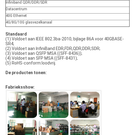
Infiniband QDR/DDR/SDR
Datacentrum
40G Ethernet
4G/8G/10G glasvezelkanaal
Standaard
(1) Voldoet aan IEEE 802.3ba-2010, bijlage 86A voor 40GBASE-
SR4;
(2) Voldoet aan InfiniBand EDR,FDR,QDR,DDR,SDR;
(3) Voldoet aan QSFP MSA ((SFF-8436));
(4) Voldoet aan SFP MSA ((SFF-8431);
(5) RoHS-conform:loodvrij.
De producten tonen:
Fabrieksshow: