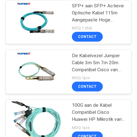
SFP+ aan SFP+ Actieve
Optische Kabel 115m
Aangepaste Hoge
snelheid 10Gb/S
MOQ:1 stuk
CONTACT
De Kabelvezel Jumper
Cable 3m 5m 7m 20m
Compatibel Cisco van
QSFP 40G AOC
MOQ:1pcs
CONTACT
100G aan de Kabel
Compatibel Cisco
Huawei HP Mikrotik van
4x25G SFP28 Aoc
MOQ:1pcs
CONTACT