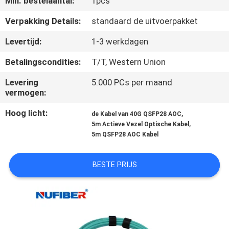
Min. bestelaantal:
1pcs
CONTACTEER
ONS
Verpakking Details:
standaard de uitvoerpakket
Levertijd:
1-3 werkdagen
NIEUWS
Betalingscondities:
T/T, Western Union
Levering
5.000 PCs per maand
VERZOEK
vermogen:
OM
Hoog licht:
,
de Kabel van 40G QSFP28 AOC
EEN
,
5m Actieve Vezel Optische Kabel
5m QSFP28 AOC Kabel
CITAAT
BESTE PRIJS
SITEMAP
PRIVACYBELEID