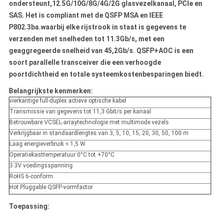
ondersteunt,12.5G/10G/8G/4G/2G glasvezelkanaal, PCIe en
SAS. Het is compliant met de QSFP MSA en IEEE
P802.3ba.waarbij elke rijstrook in staat is gegevens te
verzenden met snelheden tot 11.3Gb/s, met een
geaggregeerde snelheid van 45,2Gb/s. QSFP+AOC is een
soort parallelle transceiver die een verhoogde
poortdichtheid en totale systeemkostenbesparingen biedt.
Belangrijkste kenmerken:
vierkantige full-duplex actieve optische kabel
Transmissie van gegevens tot 11,3 Gbit/s per kanaal
Betrouwbare VCSEL-arraytechnologie met multimode vezels
Verkrijgbaar in standaardlengtes van 3, 5, 10, 15, 20, 30, 50, 100 m
Laag energieverbruik < 1,5 W
Operatiekasttemperatuur 0
°
C tot +70
°
C
3.3V voedingsspanning
RoHS 6-conform
Hot Pluggable QSFP-vormfactor
Toepassing: