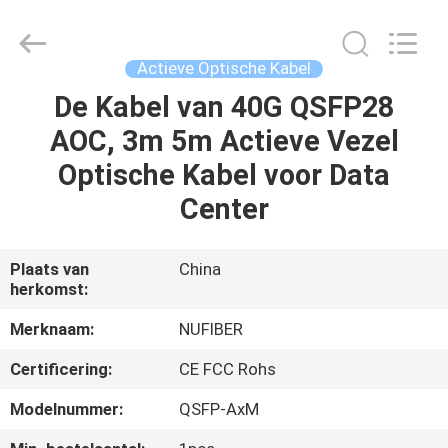
Digital
Technology
Co.,Ltd.
All
Rights
Actieve Optische Kabel
Reserved.
Developed
by
De Kabel van 40G QSFP28
HUIS
ECER
AOC, 3m 5m Actieve Vezel
PRODUCTEN
Optische Kabel voor Data
Center
ONGEVEER
ONS
Plaats van
China
herkomst:
FABRIEKSREIS
Merknaam:
NUFIBER
Certificering:
CE FCC Rohs
KWALITEITSCONTROLE
Modelnummer:
QSFP-AxM