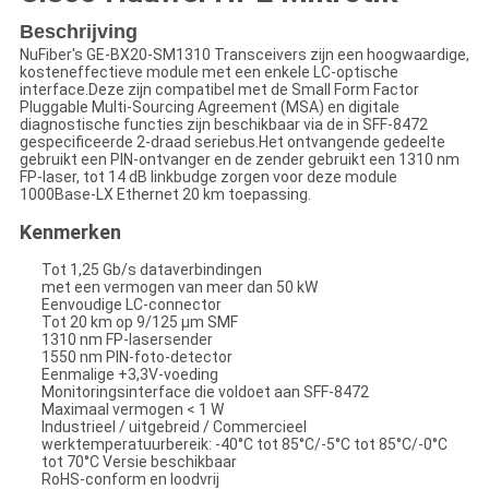
Beschrijving
NuFiber's GE-BX20-SM1310 Transceivers zijn een hoogwaardige,
kosteneffectieve module met een enkele LC-optische
interface.Deze zijn compatibel met de Small Form Factor
Pluggable Multi-Sourcing Agreement (MSA) en digitale
diagnostische functies zijn beschikbaar via de in SFF-8472
gespecificeerde 2-draad seriebus.Het ontvangende gedeelte
gebruikt een PIN-ontvanger en de zender gebruikt een 1310 nm
FP-laser, tot 14 dB linkbudge zorgen voor deze module
1000Base-LX Ethernet 20 km toepassing.
Kenmerken
Tot 1,25 Gb/s dataverbindingen
met een vermogen van meer dan 50 kW
Eenvoudige LC-connector
Tot 20 km op 9/125 μm SMF
1310 nm FP-lasersender
1550 nm PIN-foto-detector
Eenmalige +3,3V-voeding
Monitoringsinterface die voldoet aan SFF-8472
Maximaal vermogen < 1 W
Industrieel / uitgebreid / Commercieel
werktemperatuurbereik: -40°C tot 85°C/-5°C tot 85°C/-0°C
tot 70°C Versie beschikbaar
RoHS-conform en loodvrij