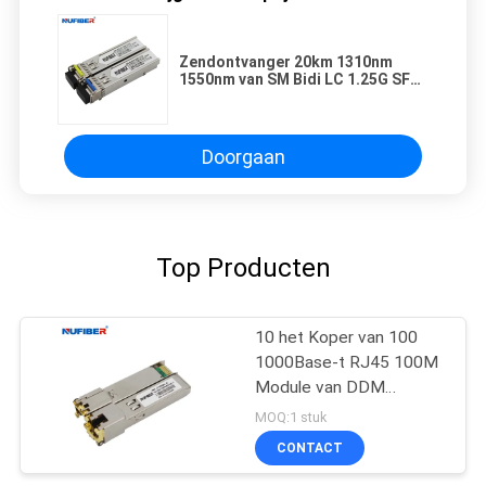
Zendontvanger 20km 1310nm
1550nm van SM Bidi LC 1.25G SFP
met DDM
Doorgaan
Top Producten
10 het Koper van 100
1000Base-t RJ45 100M
Module van DDM
Ethernet SFP
MOQ:1 stuk
CONTACT