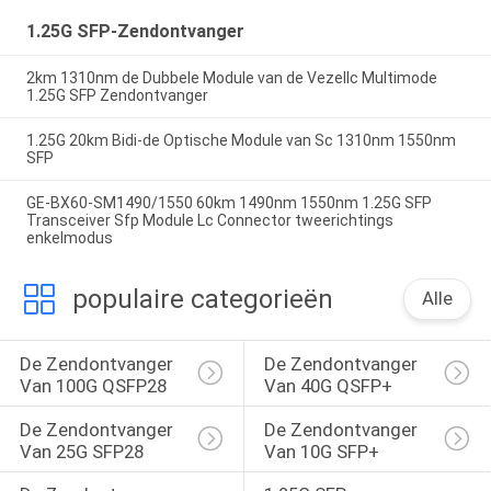
1.25G SFP-Zendontvanger
2km 1310nm de Dubbele Module van de Vezellc Multimode
1.25G SFP Zendontvanger
1.25G 20km Bidi-de Optische Module van Sc 1310nm 1550nm
SFP
GE-BX60-SM1490/1550 60km 1490nm 1550nm 1.25G SFP
Transceiver Sfp Module Lc Connector tweerichtings
enkelmodus
populaire categorieën
Alle
De Zendontvanger 
De Zendontvanger 
Van 100G QSFP28
Van 40G QSFP+
De Zendontvanger 
De Zendontvanger 
Van 25G SFP28
Van 10G SFP+