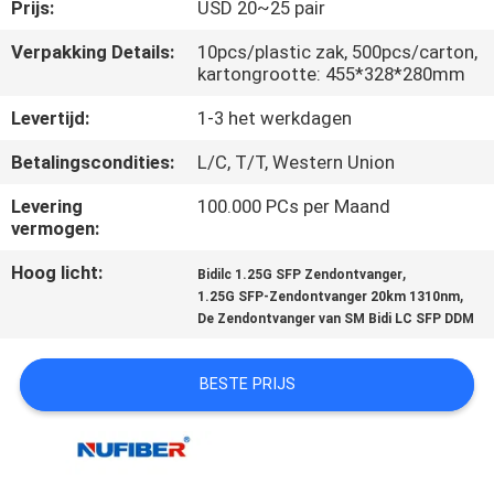
CONTACTEER
Prijs:
USD 20~25 pair
ONS
Verpakking Details:
10pcs/plastic zak, 500pcs/carton,
kartongrootte: 455*328*280mm
NIEUWS
Levertijd:
1-3 het werkdagen
Betalingscondities:
L/C, T/T, Western Union
VERZOEK
Levering
100.000 PCs per Maand
OM
vermogen:
EEN
Hoog licht:
,
Bidilc 1.25G SFP Zendontvanger
,
CITAAT
1.25G SFP-Zendontvanger 20km 1310nm
De Zendontvanger van SM Bidi LC SFP DDM
SITEMAP
BESTE PRIJS
PRIVACYBELEID