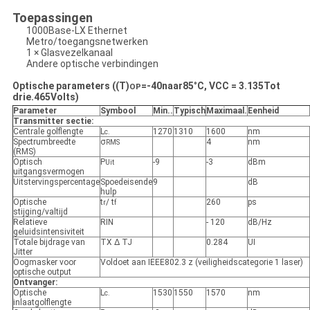
Toepassingen
1000Base-LX Ethernet
Metro/toegangsnetwerken
1 × Glasvezelkanaal
Andere optische verbindingen
Optische parameters ((T)
=
-40
naar
85
°
C, VCC = 3.
135
Tot
OP
drie.
465
Volts)
Parameter
Symbool
Min.
.
Typisch
Maximaal
.
Eenheid
Transmitter sectie:
Centrale golflengte
L
1270
1310
1600
nm
c.
Spectrumbreedte
σ
4
nm
RMS
(RMS)
Optisch
P
-9
-3
dBm
Uit
uitgangsvermogen
Uitstervingspercentage
Spoedeisende
9
dB
hulp
Optische
t
/ t
260
ps
r
f
stijging/valtijd
Relatieve
RIN
- 120
dB/Hz
geluidsintensiviteit
Totale bijdrage van
TX Δ TJ
0.284
UI
Jitter
Oogmasker voor
Voldoet aan IEEE802.3 z (veiligheidscategorie 1 laser)
optische output
Ontvanger:
Optische
L
1530
1550
1570
nm
c.
inlaatgolflengte