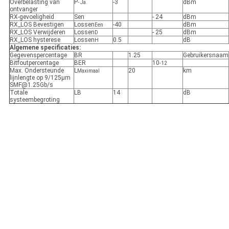
Overbelasting van
P
-3
dBm
- Ja.
ontvanger
RX-gevoeligheid
Sen
- 24
dBm
RX_LOS Bevestigen
Lossen
-40
dBm
Een
RX_LOS Verwijderen
Lossen
- 25
dBm
D
RX_LOS hysterese
Lossen
0.5
dB
H
Algemene specificaties:
Gegevenspercentage
BR
1.25
Gebruikersnaam
Bitfoutpercentage
BER
10
-12
Max. Ondersteunde
L
20
km
Maximaal
lijnlengte op 9/125μm
SMF@1.25Gb/s
Totale
LB
14
dB
systeembegroting