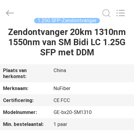
Shenzhen
Fivision
Digital
Technology
Co.,Ltd.
1.25G SFP-Zendontvanger
All
Rights
Reserved.
Zendontvanger 20km 1310nm
HUIS
Developed
by
1550nm van SM Bidi LC 1.25G
ECER
PRODUCTEN
SFP met DDM
ONGEVEER
Plaats van
China
herkomst:
ONS
Merknaam:
NuFiber
FABRIEKSREIS
Certificering:
CE FCC
Modelnummer:
GE-bx20-SM1310
KWALITEITSCONTROLE
Min. bestelaantal:
1 paar