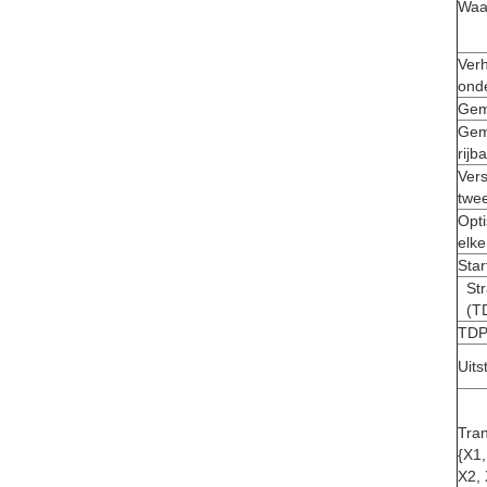
Waal
Ver
onde
Gemi
Gem
rijb
Vers
twee
Opti
elke
Sta
St
(TD
TDP,
Uits
Tran
{X1,
X2, 