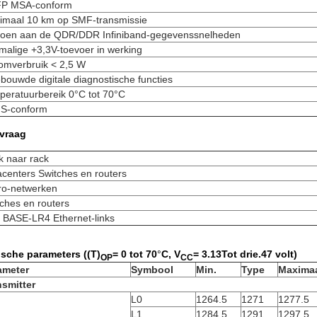
P MSA-conform
imaal 10 km op SMF-transmissie
doen aan de QDR/DDR Infiniband-gegevenssnelheden
alige +3,3V-toevoer in werking
omverbruik < 2,5 W
bouwde digitale diagnostische functies
peratuurbereik 0°C tot 70°C
S-conform
vraag
k naar rack
centers Switches en routers
ro-netwerken
ches en routers
 BASE-LR4 Ethernet-links
ische parameters ((T)
= 0 tot 70
°
C, V
= 3.
13
Tot drie.
47 volt)
OP
CC
ameter
Symbool
Min.
Type
Maxima
nsmitter
L0
1264.5
1271
1277.5
L1
1284.5
1291
1297.5