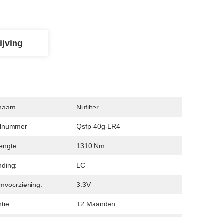
ijving
naam
Nufiber
lnummer
Qsfp-40g-LR4
engte:
1310 Nm
nding:
LC
mvoorziening:
3.3V
tie:
12 Maanden