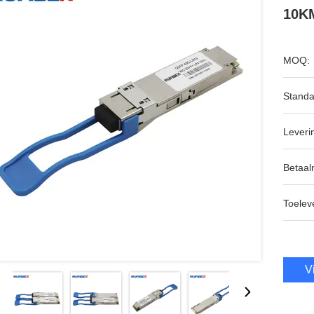
10KM
MOQ:
Standa
Leveri
Betaal
Toeleve
V