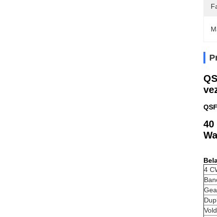
Fa
M
P
QS
ve
QSF
40
Wa
Bel
4 C
Band
Gea
Dup
Vol