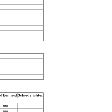
al
Eenheid
Schiedsrichter.
nm
nm