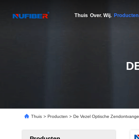
Thuis
Over. Wij.
Producten
D
Thuis
>
Producten
>
De Vezel Optische Zendontvang
Producten