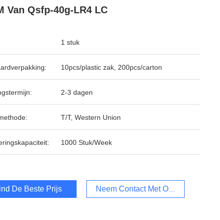
 Van Qsfp-40g-LR4 LC
1 stuk
ardverpakking:
10pcs/plastic zak, 200pcs/carton
ngstermijn:
2-3 dagen
methode:
T/T, Western Union
ringskapaciteit:
1000 Stuk/Week
ind De Beste Prijs
Neem Contact Met Ons Op