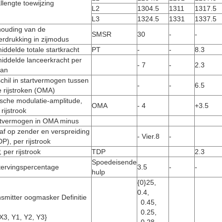
lengte toewijzing
L2
1304.5
1311
1317.5
L3
1324.5
1331
1337.5
houding van de
SMSR
30
-
-
rdrukking in zijmodus
ddelde totale startkracht
PT
-
-
8.3
iddelde lanceerkracht per
- 7
-
2.3
aan
chil in startvermogen tussen
-
-
6.5
 rijstroken (OMA)
sche modulatie-amplitude,
OMA
- 4
+3.5
 rijstrook
rtvermogen in OMA minus
raf op zender en verspreiding
- Vier.8
-
P), per rijstrook
 per rijstrook
TDP
2.3
Spoedeisende
tervingspercentage
3.5
-
-
hulp
{0}25,
0.4,
smitter oogmasker Definitie
0.45,
0.25,
X3, Y1, Y2, Y3}
0.28,