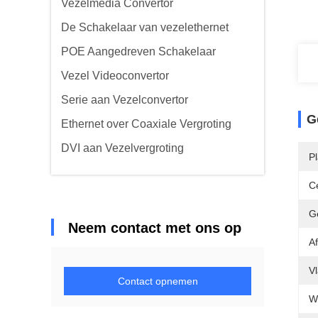
Vezelmedia Convertor
De Schakelaar van vezelethernet
POE Aangedreven Schakelaar
Vezel Videoconvertor
Serie aan Vezelconvertor
G
Ethernet over Coaxiale Vergroting
DVI aan Vezelvergroting
P
Ce
G
Neem contact met ons op
Af
V
Contact opnemen
W