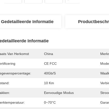
Gedetailleerde Informatie
Productbeschr
edetailleerde Informatie
laats Van Herkomst
China
Merk
rtificering
CE FCC
Mode
egevenspercentage:
40Gb/s
Waall
stand:
10 Km
Verbi
lakken:
Eenvoudige Modus
Stroo
erktemperatuur:
0~70°C
Garan