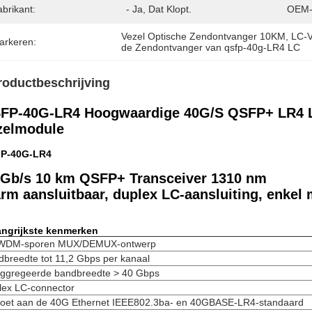
brikant:
- Ja, Dat Klopt.
OEM-
Vezel Optische Zendontvanger 10KM
, 
LC-V
arkeren:
de Zendontvanger van qsfp-40g-LR4 LC
roductbeschrijving
FP-40G-LR4 Hoogwaardige 40G/S QSFP+ LR4 
zelmodule
P-40G-LR4
 Gb/s 10 km QSFP+ Transceiver 1310 nm
rm aansluitbaar, duplex LC-aansluiting, enkel
angrijkste kenmerken
WDM-sporen MUX/DEMUX-ontwerp
breedte tot 11,2 Gbps per kanaal
ggregeerde bandbreedte > 40 Gbps
lex LC-connector
doet aan de 40G Ethernet IEEE802.3ba- en 40GBASE-LR4-standaard