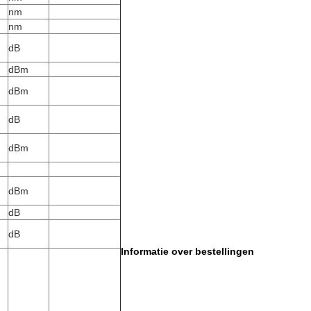
nm
nm
dB
dBm
dBm
dB
dBm
dBm
dB
dB
Informatie over bestellingen