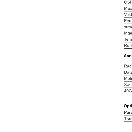
QSF
Max
Vol
Eenm
stro
Inge
Tem
RoH
Aan
Rac
Data
Met
Swit
40G
Opt
Par
Tra