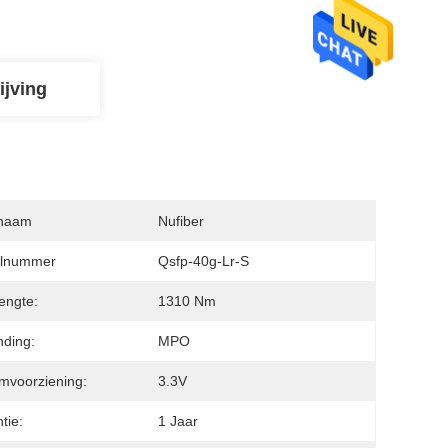
ijving
naam
Nufiber
lnummer
Qsfp-40g-Lr-S
engte:
1310 Nm
nding:
MPO
mvoorziening:
3.3V
tie:
1 Jaar