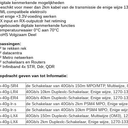
igitale kenmerkende mogelijkheden
eschikt voor meer dan 2km kabel van de transmissie de enige wijze
ML compatibele elektroi/o
et enige +3.3V-voeding werken
X input en RX-outputcdr het retiming
ngebouwde digitale kenmerkende functies
emperatuurwaaier 0°C aan 70°C
oHS Volgzaam Deel
passingen:
² te rekken rek
² datacentra
² Metro netwerken
² schakelaars en Routers
² Infiniband 4x STR, Ddr, QDR
opdracht geven van tot Informatie:
p-40g-SR4
de Schakelaar van 40Gb/s 150m MPO/MTP, Multiwijze,
p-40g-LR4
40Gb/s 10km Duplexlc-Schakelaar, Enige wijze,
1270-1
p-40g-ER4
40Gb/s 40km Duplexlc-Schakelaar, Enige wijze,
1270-1
-40g-lr-s
de Schakelaar van 40Gb/s 2km PSM4 MPO, Enige wijze
-40g-lr-s
de Schakelaar van 40Gb/s 10km PSM4 MPO, Enige wijz
p-40g-LX4
40Gb/s 150m Duplexlc-Schakelaar, Multiwijze (OM3),
12
p-40g-LX4
40Gb/s 2km Duplexlc-Schakelaar, Enige wijze,
1270-13