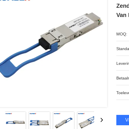
Zend
Van
MOQ:
Standa
Leveri
Betaal
Toeleve
V