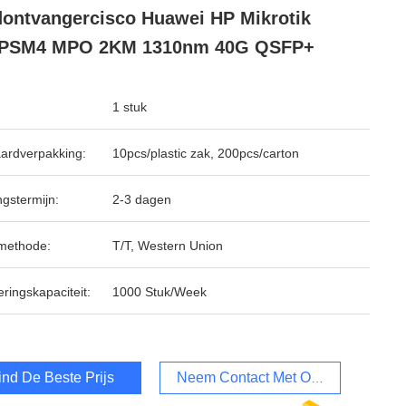
ontvangercisco Huawei HP Mikrotik
 PSM4 MPO 2KM 1310nm 40G QSFP+
1 stuk
ardverpakking:
10pcs/plastic zak, 200pcs/carton
ngstermijn:
2-3 dagen
methode:
T/T, Western Union
ringskapaciteit:
1000 Stuk/Week
ind De Beste Prijs
Neem Contact Met Ons Op