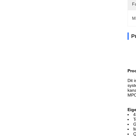
Fa
M
P
Pro
Dit 
syst
kana
MP
Eig
4
T
G
M
Q