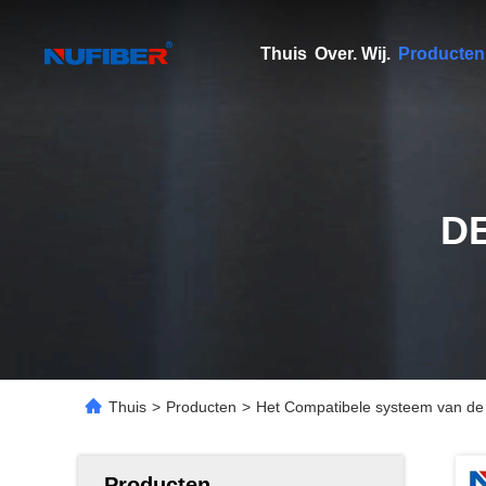
Thuis
Over. Wij.
Producten
D
Thuis
>
Producten
>
Het Compatibele systeem van d
Producten