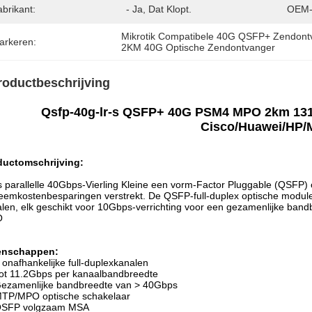
brikant:
- Ja, Dat Klopt.
OEM-
Mikrotik Compatibele 40G QSFP+ Zendont
arkeren:
2KM 40G Optische Zendontvanger
roductbeschrijving
Qsfp-40g-lr-s QSFP+ 40G PSM4 MPO 2km 13
Cisco/Huawei/HP/M
ductomschrijving:
is parallelle 40Gbps-Vierling Kleine een vorm-Factor Pluggable (QSFP)
eemkostenbesparingen verstrekt. De QSFP-full-duplex optische module
len, elk geschikt voor 10Gbps-verrichting voor een gezamenlijke b
O
enschappen:
 onafhankelijke full-duplexkanalen
ot 11.2Gbps per kanaalbandbreedte
ezamenlijke bandbreedte van > 40Gbps
TP/MPO optische schakelaar
SFP volgzaam MSA