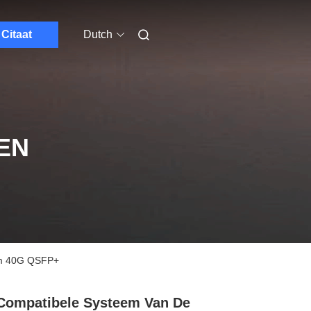
Citaat
Dutch
EN
nm 40G QSFP+
Compatibele Systeem Van De