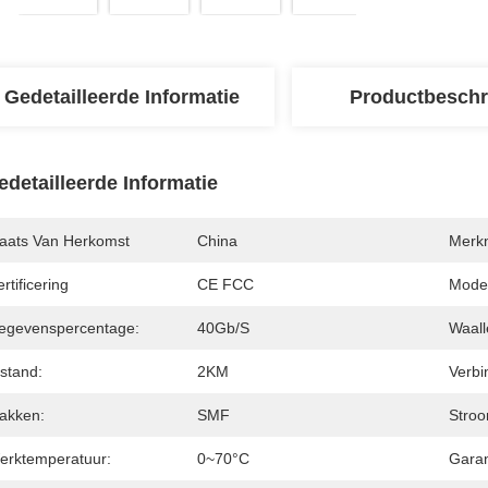
Gedetailleerde Informatie
Productbeschr
edetailleerde Informatie
laats Van Herkomst
China
Merk
rtificering
CE FCC
Mode
egevenspercentage:
40Gb/s
Waall
stand:
2KM
Verbi
lakken:
SMF
Stroo
erktemperatuur:
0~70°C
Garan