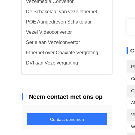
Vezelmedia Convertor
De Schakelaar van vezelethernet
POE Aangedreven Schakelaar
Vezel Videoconvertor
Serie aan Vezelconvertor
G
Ethernet over Coaxiale Vergroting
DVI aan Vezelvergroting
P
Ce
G
Neem contact met ons op
Af
V
Contact opnemen
W