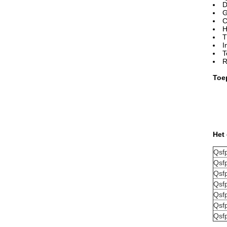
D
G
C
H
T
I
T
R
Toe
Het 
Qsf
Qsf
Qsf
Qsfp
Qsfp
Qsf
Qsf