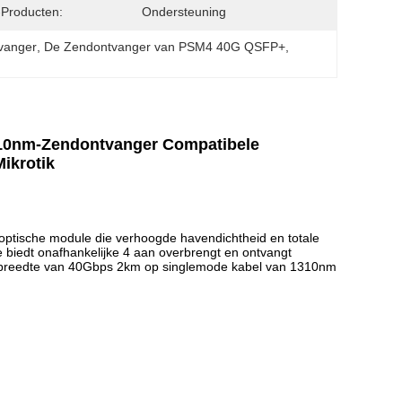
Producten:
Ondersteuning
vanger
, 
De Zendontvanger van PSM4 40G QSFP+
, 
10nm-Zendontvanger Compatibele
ikrotik
 optische module die verhoogde havendichtheid en totale
 biedt onafhankelijke 4 aan overbrengt en ontvangt
andbreedte van 40Gbps 2km op singlemode kabel van 1310nm