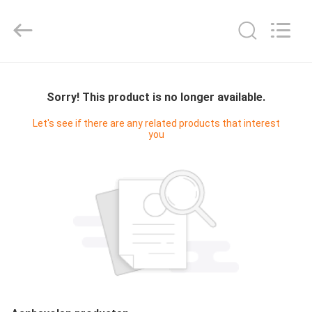
Digital
Technology
Co.,Ltd.
All
Rights
Reserved.
Developed
HUIS
by
ECER
Sorry! This product is no longer available.
PRODUCTEN
Let's see if there are any related products that interest
you
ONGEVEER
ONS
FABRIEKSREIS
KWALITEITSCONTROLE