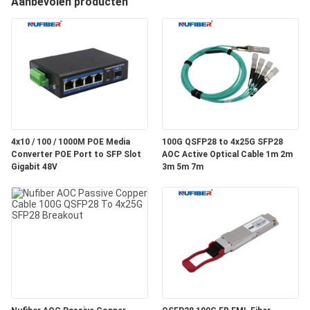
Aanbevolen producten
CONTACTEER
ONS
NIEUWS
VERZOEK
OM
4x10 / 100 / 1000M POE Media
100G QSFP28 to 4x25G SFP28
Converter POE Port to SFP Slot
AOC Active Optical Cable 1m 2m
EEN
Gigabit 48V
3m 5m 7m
CITAAT
SITEMAP
PRIVACYBELEID