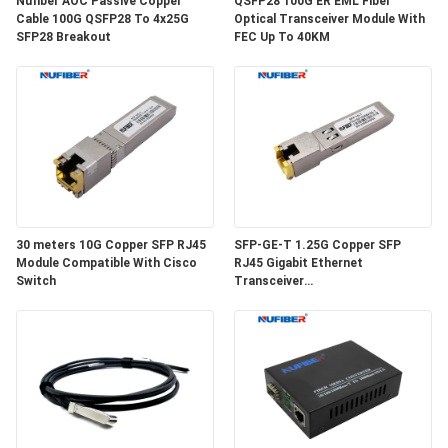
Nufiber AOC Passive Copper
QSFP28 100G ER EML Fiber
Cable 100G QSFP28 To 4x25G
Optical Transceiver Module With
SFP28 Breakout
FEC Up To 40KM
30 meters 10G Copper SFP RJ45
SFP-GE-T 1.25G Copper SFP
Module Compatible With Cisco
RJ45 Gigabit Ethernet
Switch
Transceiver
SGMII/SERDES/100BASE-FX
Copper Module