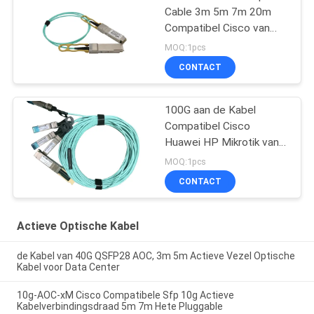
Cable 3m 5m 7m 20m
Compatibel Cisco van
QSFP 40G AOC
MOQ:1pcs
CONTACT
100G aan de Kabel
Compatibel Cisco
Huawei HP Mikrotik van
4x25G SFP28 Aoc
MOQ:1pcs
CONTACT
Actieve Optische Kabel
de Kabel van 40G QSFP28 AOC, 3m 5m Actieve Vezel Optische
Kabel voor Data Center
10g-AOC-xM Cisco Compatibele Sfp 10g Actieve
Kabelverbindingsdraad 5m 7m Hete Pluggable