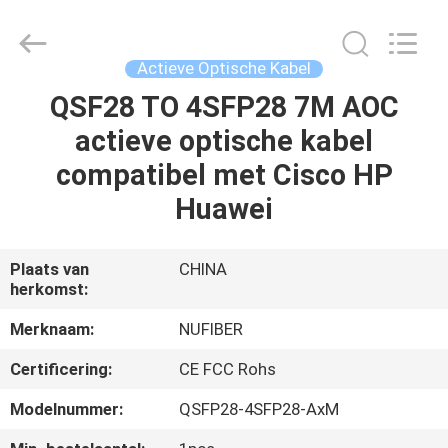
Fivision
Digital
Technology
Co.,Ltd.
All
Actieve Optische Kabel
Rights
Reserved.
QSF28 TO 4SFP28 7M AOC
HUIS
Developed
by
ECER
actieve optische kabel
PRODUCTEN
compatibel met Cisco HP
Huawei
ONGEVEER
ONS
Plaats van
CHINA
herkomst:
FABRIEKSREIS
Merknaam:
NUFIBER
Certificering:
CE FCC Rohs
KWALITEITSCONTROLE
Modelnummer:
QSFP28-4SFP28-AxM