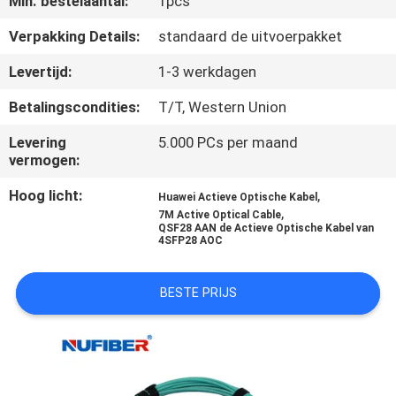
Min. bestelaantal:
1pcs
CONTACTEER
ONS
Verpakking Details:
standaard de uitvoerpakket
Levertijd:
1-3 werkdagen
NIEUWS
Betalingscondities:
T/T, Western Union
Levering
5.000 PCs per maand
VERZOEK
vermogen:
OM
Hoog licht:
,
Huawei Actieve Optische Kabel
EEN
,
7M Active Optical Cable
QSF28 AAN de Actieve Optische Kabel van
CITAAT
4SFP28 AOC
SITEMAP
BESTE PRIJS
PRIVACYBELEID