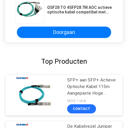
QSF28 TO 4SFP28 7M AOC actieve
optische kabel compatibel met
Cisco HP Huawei
Doorgaan
Top Producten
SFP+ aan SFP+ Actieve
Optische Kabel 115m
Aangepaste Hoge
snelheid 10Gb/S
MOQ:1 stuk
CONTACT
De Kabelvezel Jumper