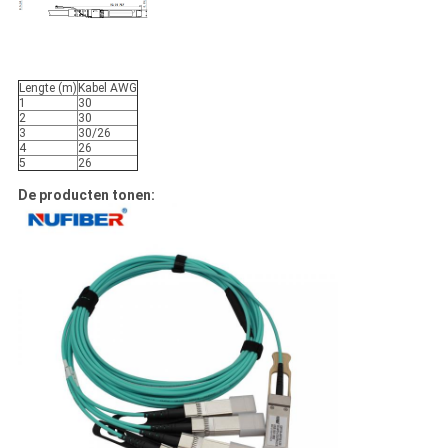
Lengte (m)
Kabel AWG
1
30
2
30
3
30/26
4
26
5
26
De producten tonen: