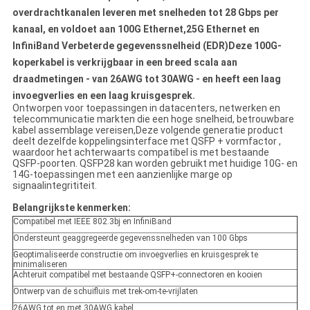
overdrachtkanalen leveren met snelheden tot 28 Gbps per
kanaal, en voldoet aan 100G Ethernet,25G Ethernet en
InfiniBand Verbeterde gegevenssnelheid (EDR)Deze 100G-
koperkabel is verkrijgbaar in een breed scala aan
draadmetingen - van 26AWG tot 30AWG - en heeft een laag
invoegverlies en een laag kruisgesprek.
Ontworpen voor toepassingen in datacenters, netwerken en
telecommunicatie markten die een hoge snelheid, betrouwbare
kabel assemblage vereisen,Deze volgende generatie product
deelt dezelfde koppelingsinterface met QSFP + vormfactor ,
waardoor het achterwaarts compatibel is met bestaande
QSFP-poorten. QSFP28 kan worden gebruikt met huidige 10G- en
14G-toepassingen met een aanzienlijke marge op
signaalintegrititeit.
Belangrijkste kenmerken:
Compatibel met IEEE 802.3bj en InfiniBand
Ondersteunt geaggregeerde gegevenssnelheden van 100 Gbps
Geoptimaliseerde constructie om invoegverlies en kruisgesprek te
minimaliseren
Achteruit compatibel met bestaande QSFP+-connectoren en kooien
Ontwerp van de schuifluis met trek-om-te-vrijlaten
26AWG tot en met 30AWG kabel