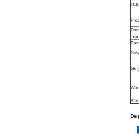
LEI
Pro
Dat
Tra
Pres
Netw
Geli
Wer
Afm
De 