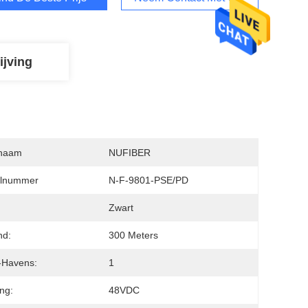
ijving
naam
NUFIBER
lnummer
N-F-9801-PSE/PD
:
Zwart
nd:
300 Meters
-Havens:
1
ng:
48VDC