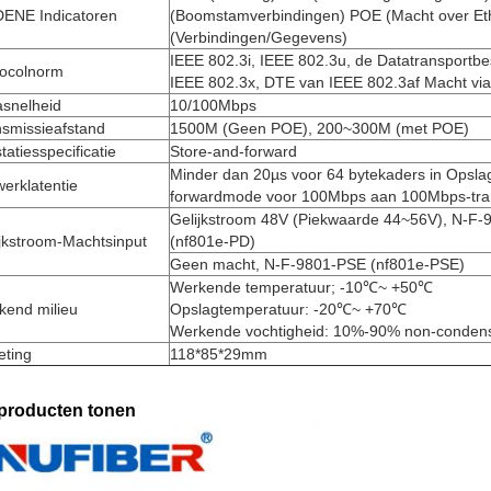
DENE Indicatoren
(Boomstamverbindingen) POE (Macht over Eth
(Verbindingen/Gegevens)
IEEE 802.3i, IEEE 802.3u, de Datatransportbe
tocolnorm
IEEE 802.3x, DTE van IEEE 802.3af Macht vi
asnelheid
10/100Mbps
nsmissieafstand
1500M (Geen POE), 200~300M (met POE)
tatiesspecificatie
Store-and-forward
Minder dan 20µs voor 64 bytekaders in Opsla
erklatentie
forwardmode voor 100Mbps aan 100Mbps-tra
Gelijkstroom 48V (Piekwaarde 44~56V), N-F
jkstroom-Machtsinput
(nf801e-PD)
Geen macht, N-F-9801-PSE (nf801e-PSE)
Werkende temperatuur; -10℃~ +50℃
kend milieu
Opslagtemperatuur: -20℃~ +70℃
Werkende vochtigheid: 10%-90% non-conden
eting
118*85*29mm
producten tonen