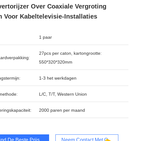
ertorijzer Over Coaxiale Vergroting
 Voor Kabeltelevisie-Installaties
1 paar
27pcs per caton, kartongrootte:
ardverpakking:
550*320*320mm
ngstermijn:
1-3 het werkdagen
methode:
L/C, T/T, Western Union
ringskapaciteit:
2000 paren per maand
ind De Beste Prijs
Neem Contact Met Ons Op