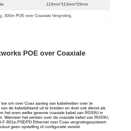
te:
119mm*113mm*29mm
g
, 
300m POE over Coaxiale Vergroting
, 
tworks POE over Coaxiale
 toe om over Coax aanleg van kabelnetten over te
van de kabelafstand uit te breiden en doet ook dienst als
 om het even welke gewone coaxiale kabel van RG59U in
n. Wanneer het werken over de coaxiale kabel van RG59U,
 N-F-801e-PSE/PD Ethernet over Coax vergrotingssysteem
oluut geen opstelling of configuratie vereist.