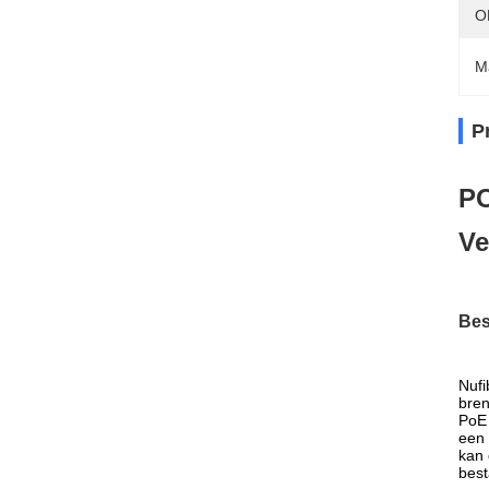
O
M
P
PO
Ve
Bes
Nufi
bren
PoE 
een 
kan 
best