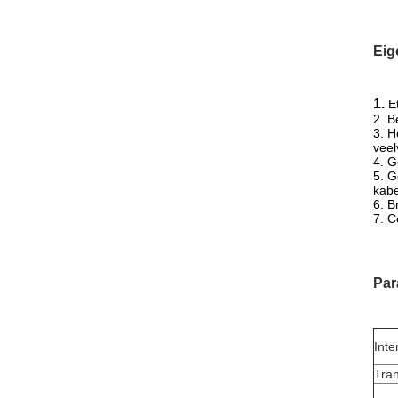
Eig
1.
E
2. B
3. H
veel
4. G
5. G
kabe
6. B
7. C
Par
Inte
Tra