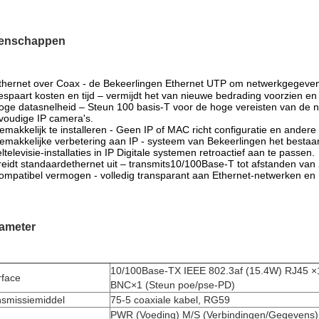
enschappen
thernet over Coax - de Bekeerlingen Ethernet UTP om netwerkgegeven
espaart kosten en tijd – vermijdt het van nieuwe bedrading voorzien en
oge datasnelheid – Steun 100 basis-T voor de hoge vereisten van de
voudige IP camera's.
emakkelijk te installeren - Geen IP of MAC richt configuratie en andere
emakkelijke verbetering aan IP - systeem van Bekeerlingen het bestaa
ltelevisie-installaties in IP Digitale systemen retroactief aan te passen.
reidt standaardethernet uit – transmits10/100Base-T tot afstanden van
ompatibel vermogen - volledig transparant aan Ethernet-netwerken en 
ameter
10/100Base-TX IEEE 802.3af (15.4W) RJ45 ×
rface
BNC×1 (Steun poe/pse-PD)
nsmissiemiddel
75-5 coaxiale kabel, RG59
PWR (Voeding) M/S (Verbindingen/Gegevens