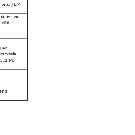
ernet) L/A
sturing van
a MDI
g en
nsmissie
-9801-PD
sing