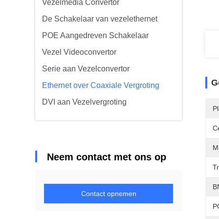
Vezelmedia Convertor
De Schakelaar van vezelethernet
POE Aangedreven Schakelaar
Vezel Videoconvertor
Serie aan Vezelconvertor
G
Ethernet over Coaxiale Vergroting
DVI aan Vezelvergroting
P
Ce
Ma
Neem contact met ons op
T
B
Contact opnemen
P