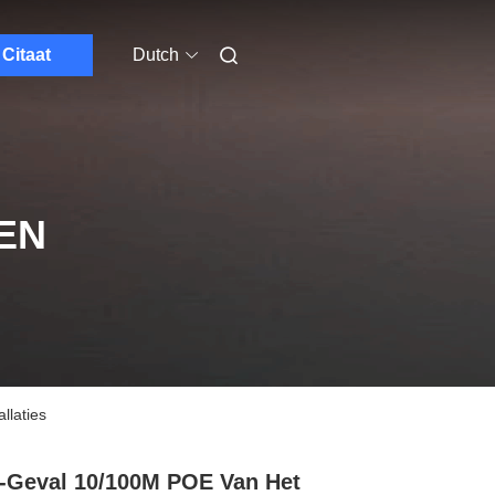
Citaat
Dutch
EN
llaties
Geval 10/100M POE Van Het