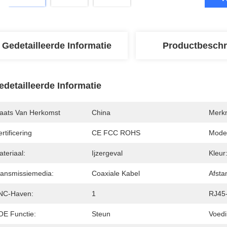
Gedetailleerde Informatie
Productbeschr
edetailleerde Informatie
laats Van Herkomst
China
Merk
rtificering
CE FCC ROHS
Mode
teriaal:
Ijzergeval
Kleur
ransmissiemedia:
Coaxiale Kabel
Afsta
NC-Haven:
1
RJ45
OE Functie:
Steun
Voedi