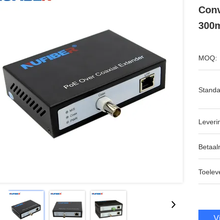
Conv
300m
MOQ:
Standa
Leveri
Betaal
Toeleve
V