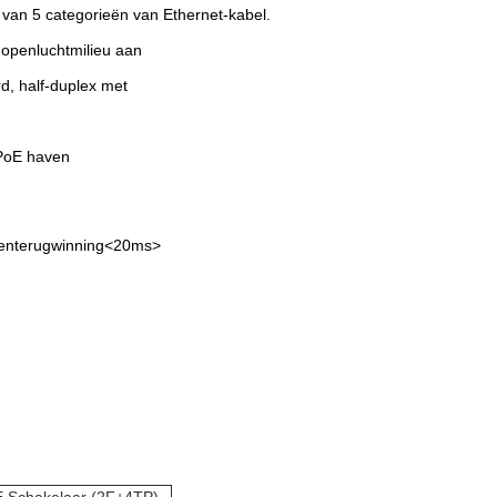
van 5 categorieën van Ethernet-kabel.
openluchtmilieu aan
d, half-duplex met
PoE haven
outenterugwinning<20ms>