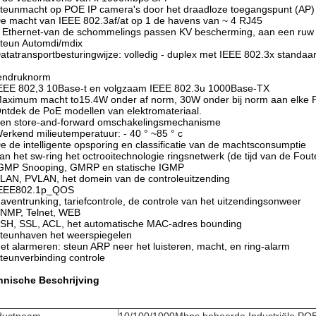
teunmacht op POE IP camera's door het draadloze toegangspunt (AP) 
e macht van IEEE 802.3af/at op 1 de havens van ~ 4 RJ45
 Ethernet-van de schommelings passen KV bescherming, aan een ruw 
teun Automdi/mdix
atatransportbesturingwijze: volledig - duplex met IEEE 802.3x standaar
endruknorm
EEE 802,3 10Base-t en volgzaam IEEE 802.3u 1000Base-TX
aximum macht to15.4W onder af norm, 30W onder bij norm aan elke 
ntdek de PoE modellen van elektromateriaal.
en store-and-forward omschakelingsmechanisme
erkend milieutemperatuur: - 40 ° ~85 ° c
e de intelligente opsporing en classificatie van de machtsconsumptie
an het sw-ring het octrooitechnologie ringsnetwerk (de tijd van de F
GMP Snooping, GMRP en statische IGMP
LAN, PVLAN, het domein van de controleuitzending
EEE802.1p_QOS
aventrunking, tariefcontrole, de controle van het uitzendingsonweer
NMP, Telnet, WEB
SH, SSL, ACL, het automatische MAC-adres bounding
teunhaven het weerspiegelen
et alarmeren: steun ARP neer het luisteren, macht, en ring-alarm
teunverbinding controle
hnische Beschrijving