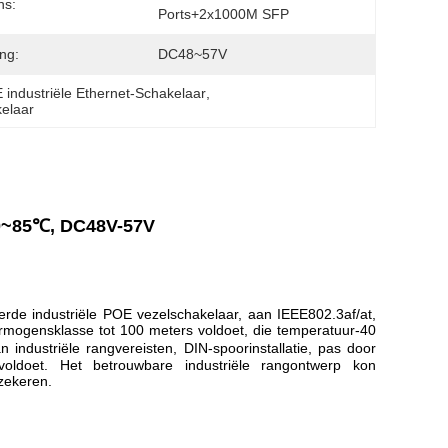
ns:
Ports+2x1000M SFP
ng:
DC48~57V
industriële Ethernet-Schakelaar
, 
kelaar
40~85℃, DC48V-57V
e industriële POE vezelschakelaar, aan IEEE802.3af/at,
mogensklasse tot 100 meters voldoet, die temperatuur-40
dustriële rangvereisten, DIN-spoorinstallatie, pas door
voldoet. Het betrouwbare industriële rangontwerp kon
zekeren.