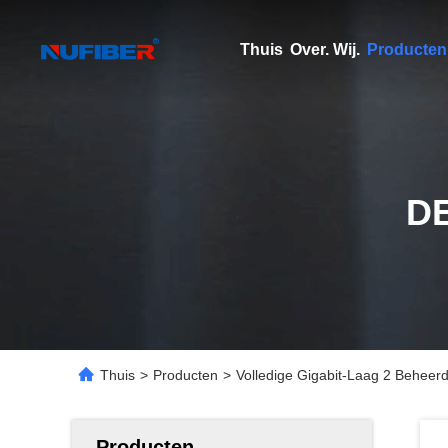
Thuis
Over. Wij.
Producten
D
Thuis
>
Producten
>
Volledige Gigabit-Laag 2 Beheer
Producten