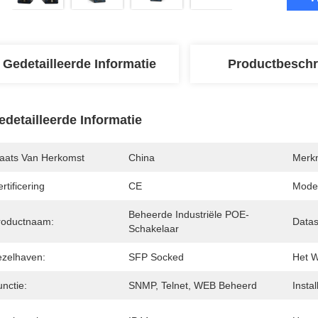
Gedetailleerde Informatie
Productbeschr
edetailleerde Informatie
laats Van Herkomst
China
Merk
rtificering
CE
Mode
Beheerde Industriële POE-
roductnaam:
Datas
Schakelaar
ezelhaven:
SFP Socked
Het W
nctie:
SNMP, Telnet, WEB Beheerd
Instal