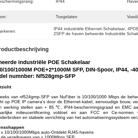
eschermingsrang:
IP44
Have
em:
Toegelaten
Voedi
IP44 industriële Ethernet-Schakelaar
, 
4POE 
arkeren:
2SFP de haven beheerde Industriële Scha
roductbeschrijving
eerde industriële POE Schakelaar
10/100/1000M POE+2*1000M SFP, DIN-Spoor, IP44, -
del numnber: Nf528gmp-SFP
rzicht
eeks van nf524gmp-SFP van NuFiber is 10/100/1000 Mbps de beheerd
t op POE IP camera's door de Ethernet-kabel, eenvoudige bouw, ver
 werking stellen aan + 85 ℃, IP44-beschermingsgraad en EMC aan in
aarlijke milieucertificering voldoet en aan FCC en Ce-normen 
derbroken en stabiele verrichting van het automatiseringssysteem ver
enschappen
 x 10/100/1000Mbps auto-Ontdekt RJ45-havens
 de vezelhavens van x 1000Mbps SFP