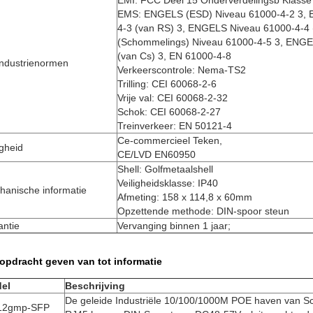
EMI: FCC Deel 15 Onderverdelingsb Klasse
EMS: ENGELS (ESD) Niveau 61000-4-2 3, 
4-3 (van RS) 3, ENGELS Niveau 61000-4-4
(Schommelings) Niveau 61000-4-5 3, ENGE
(van Cs) 3, EN 61000-4-8
industrienormen
Verkeerscontrole: Nema-TS2
Trilling: CEI 60068-2-6
Vrije val: CEI 60068-2-32
Schok: CEI 60068-2-27
Treinverkeer: EN 50121-4
Ce-commercieel Teken,
igheid
CE/LVD EN60950
Shell: Golfmetaalshell
Veiligheidsklasse: IP40
hanische informatie
Afmeting: 158 x 114,8 x 60mm
Opzettende methode: DIN-spoor steun
antie
Vervanging binnen 1 jaar;
 opdracht geven van tot informatie
el
Beschrijving
De geleide Industriële 10/100/1000M POE haven van S
12gmp-SFP