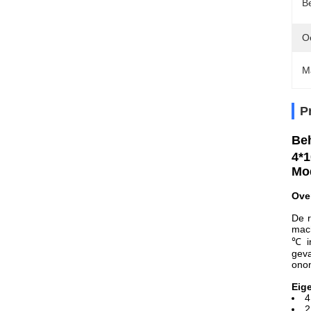
B
O
M
P
Beh
4*
Mo
Ove
De r
mach
℃ in
gev
onon
Eig
4
2