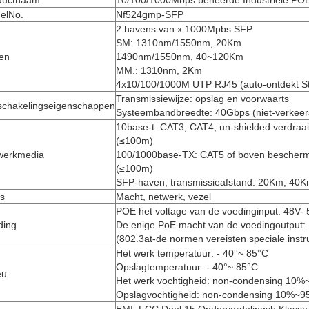
ductnaam
10/100/1000Mbps beheerde Industriële PO
elNo.
Nf524gmp-SFP
2 havens van x 1000Mpbs SFP
SM: 1310nm/1550nm, 20Km
en
1490nm/1550nm, 40~120Km
MM.: 1310nm, 2Km
4x10/100/1000M UTP RJ45 (auto-ontdekt S
Transmissiewijze: opslag en voorwaarts
chakelingseigenschappen
Systeembandbreedte: 40Gbps (niet-verkeer
10base-t: CAT3, CAT4, un-shielded verdraa
(≤100m)
werkmedia
100/1000base-TX: CAT5 of boven bescherm
(≤100m)
SFP-haven, transmissieafstand: 20Km, 4
s
Macht, netwerk, vezel
POE het voltage van de voedinginput: 48V- 
ding
De enige PoE macht van de voedingoutput:
(802.3at-de normen vereisten speciale instru
Het werk temperatuur: - 40°~ 85°C
Opslagtemperatuur: - 40°~ 85°C
eu
Het werk vochtigheid: non-condensing 10%
Opslagvochtigheid: non-condensing 10%~9