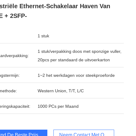
striële Ethernet-Schakelaar Haven Van
E + 2SFP-
1 stuk
1 stuk/verpakking doos met sponzige vuller,
ardverpakking:
20pcs per standaard de uitvoerkarton
ngstermijn:
1~2 het werkdagen voor steekproeforde
methode:
Western Union, T/T, L/C
ringskapaciteit:
1000 PCs per Maand
ind De Beste Prijs
Neem Contact Met Ons Op