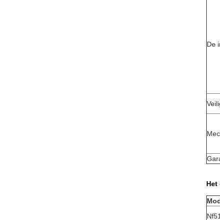
De 
Veil
Mec
Gar
Het
Mod
Nf5