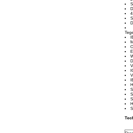
S
D
4
S
D
Teg
I
M
O
E
W
D
V
I
V
I
H
S
S
S
H
S
Tec