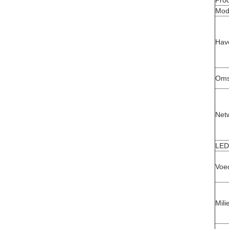
Pro
Mod
Hav
Oms
Net
LED
Voe
Mili