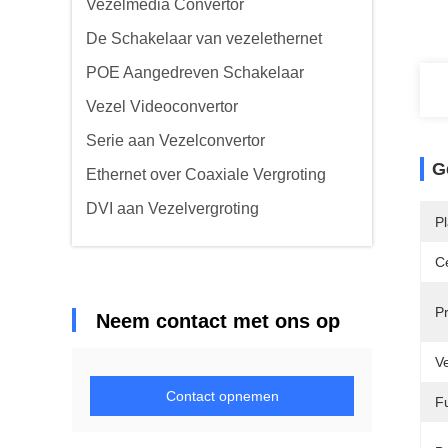
Vezelmedia Convertor
De Schakelaar van vezelethernet
POE Aangedreven Schakelaar
Vezel Videoconvertor
Serie aan Vezelconvertor
G
Ethernet over Coaxiale Vergroting
DVI aan Vezelvergroting
P
Ce
P
Neem contact met ons op
V
Contact opnemen
Fu