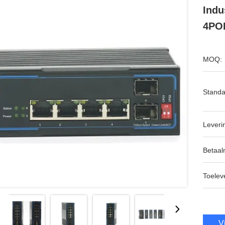
Indu
4PO
MOQ:
Standa
Leveri
Betaal
Toeleve
V