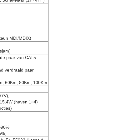
E Schakelaar (2F+4TP)
teun MDI/MDIX)
sjam)
ide paar van CAT5
d verdraaid paar
0Km, 60Km, 80Km, 100Km
57V),
 15.4W (haven 1~4)
cties)
~90%,
5%,