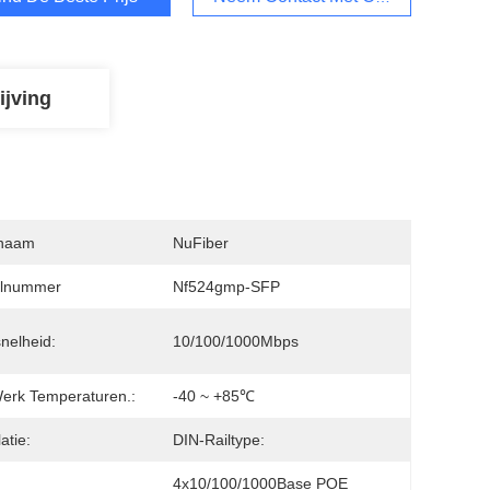
ijving
naam
NuFiber
lnummer
Nf524gmp-SFP
nelheid:
10/100/1000Mbps
erk Temperaturen.:
-40 ~ +85℃
latie:
DIN-Railtype:
4x10/100/1000Base POE 