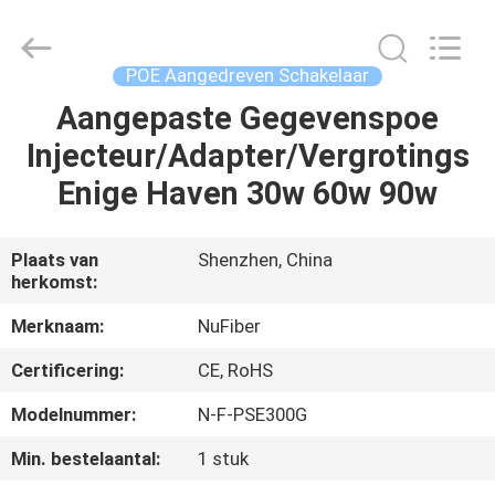
Shenzhen
Fivision
Digital
Technology
Co.,Ltd.
POE Aangedreven Schakelaar
All
Rights
Reserved.
Aangepaste Gegevenspoe
HUIS
Developed
by
Injecteur/Adapter/Vergrotings
ECER
PRODUCTEN
Enige Haven 30w 60w 90w
ONGEVEER
Plaats van
Shenzhen, China
herkomst:
ONS
Merknaam:
NuFiber
FABRIEKSREIS
Certificering:
CE, RoHS
Modelnummer:
N-F-PSE300G
KWALITEITSCONTROLE
Min. bestelaantal:
1 stuk