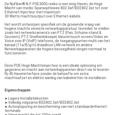
De NuFiber® N-F-PSE300G reeks is een enig-Haven, de Hoge
Macht van medio-Spanwijdteieee 802.3af/IEEE802.3at tot over
Ethernet-Injecteur met maximum
30 Watts machtsoutput over Ethernet-kabels.
Het wordt ontworpen specifiek om de groeiende vraag van
hogere machts vereiste netwerkapparatuur tevreden te stellen
zoals het netwerkcamera's van PTZ (Pan, Schuine stand &
Gezoem), PTZ-Snelheidskoepel, kleurentouch screen/Video en
Voice over IP (VoIP) telefoons, de toegangspunten multi van het
kanaal (11a/B/g/n) draadloze LAN-netwerk en andere
Netwerkapparaten die hogere bevoegdheid vergen normaal te
functioneren.
Deze POE Hoge Machtsinjecteur is een ideale oplossing om
gegevens en macht aan netwerkapparaten direct via te leveren
Rj-45 Haveninterface zonder de behoefte om extra
machtsafzet en elektro aanleg van kabelnetten te installeren.
Eigenschappen
►Lagere Installatiekosten
►Volledig volgzame IEEE802.3af/IEEE802.3at
►Autoopsporing en bescherming van niet standaardethernet-
terminals
►Verre macht die tot 100m voedt