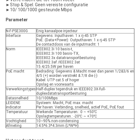
►Stop & Spel. Geen vereiste configuratie
►10/ 100/1000 gesteunde Mbps
Parameter
N-F-PSE300G
Enig kanaalpoe injecteur
Interface
Gegevens: Inputhaven: 1 x rj-45 STP
PoE: (Data+Power): Outputhaven: 1 x rj-45 STP
De contactdoos van de inputmacht: 1
Norm
IEEE802.3i 10 basis-t,
IEEE802.3i 100 basis-TX,
IEEE802.3x datatransportbesturing
IEEE802.3af /IEEE802.3at
15.4/25.5W per haven
PoE macht
Bedrading: Gegevens & Macht meer dan paren 1/2&3/6 en
4/5 (+) worden verstrekt & 7/8 die (-)
Kabel: UTP cat.5 of hoger
Opslag en voorwaarts
Verwerkingstypes
Half-duplex tegendruk en IEEE802.3X-full-
duplexdatatransportbesturing
Datasnelheid
10/100Mbps
LEIDENE
Systeem: Macht, PoE max. macht
indicator
Per haven: Verbinding, snelheid, actief PoE, PoE fout
Temperatuur
Werkende Temperaturen.: 0 ~ +50℃
Opslagtemperaturen.: -20℃ ~ +70℃
Vochtigheid
10~90% non-condensing
Afmeting
14.5*6.3*4.3mm (L*W*H)