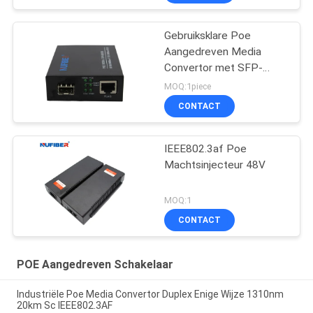
Gebruiksklare Poe
Aangedreven Media
Convertor met SFP-
Groef
MOQ:1piece
CONTACT
IEEE802.3af Poe
Machtsinjecteur 48V
MOQ:1
CONTACT
POE Aangedreven Schakelaar
Industriële Poe Media Convertor Duplex Enige Wijze 1310nm
20km Sc IEEE802.3AF