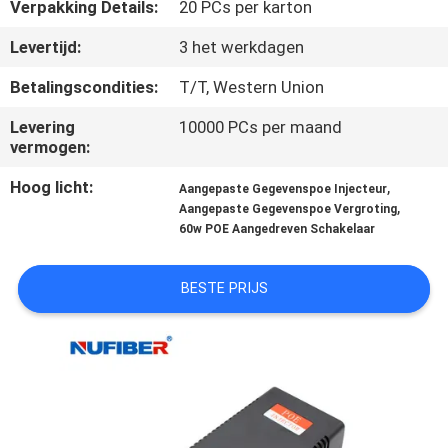
CONTACTEER
Verpakking Details:
20 PCs per karton
ONS
Levertijd:
3 het werkdagen
Betalingscondities:
T/T, Western Union
NIEUWS
Levering
10000 PCs per maand
vermogen:
VERZOEK
Hoog licht:
,
Aangepaste Gegevenspoe Injecteur
OM
,
Aangepaste Gegevenspoe Vergroting
60w POE Aangedreven Schakelaar
EEN
CITAAT
BESTE PRIJS
SITEMAP
PRIVACYBELEID