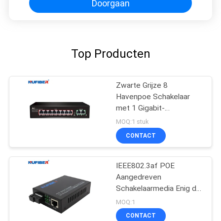
Doorgaan
Top Producten
Zwarte Grijze 8
Havenpoe Schakelaar
met 1 Gigabit-
Opstraalverbindingsoem
MOQ:1 stuk
Gesteund ODM
CONTACT
IEEE802.3af POE
Aangedreven
Schakelaarmedia Enig de
Vezelsc 20km van de
MOQ:1
Convertor Enig Wijze
CONTACT