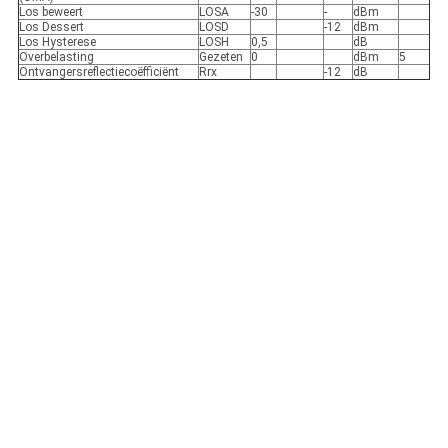
Los beweert
LOSA
-30
-
dBm
Los Dessert
LOSD
-12
dBm
Los Hysterese
LOSH
0,5
dB
Overbelasting
Gezeten
0
dBm
5
Ontvangersreflectiecoëfficiënt
Rrx
-12
dB