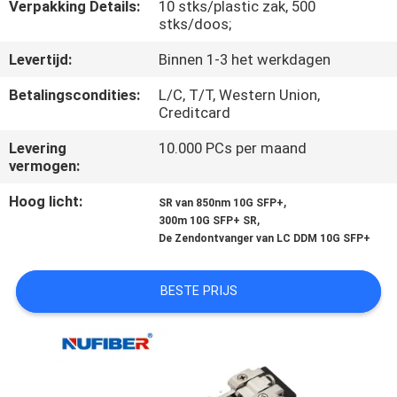
CONTACTEER
Verpakking Details:
10 stks/plastic zak, 500
stks/doos;
ONS
Levertijd:
Binnen 1-3 het werkdagen
NIEUWS
Betalingscondities:
L/C, T/T, Western Union,
Creditcard
VERZOEK
Levering
10.000 PCs per maand
vermogen:
OM
Hoog licht:
,
SR van 850nm 10G SFP+
EEN
,
300m 10G SFP+ SR
CITAAT
De Zendontvanger van LC DDM 10G SFP+
BESTE PRIJS
SITEMAP
PRIVACYBELEID