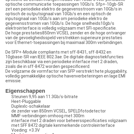
optische communicatie toepassingen 10Gb/s. Sfp+-10gb-SR
zet een periodieke elektro de gegevensstroom van 10Gb/s in
optisch de outputsignaal van 10Gb/s en een optisch de
inputsignaal van 10Gb/s aan om periodieke elektro de
gegevensstromen van 10Gb/s. De hoge snelheids10gb/s
elektrointerface is volledig volgzaam met SFI-specificatie.
De hoge prestaties850nm VCSEL zender en de hoge ontvanger
van de gevoeligheidsspeld verstrekken superieure prestaties
voor Ethernet-toepassingen bij maximaal 300m verbindingen.
De SFP+-Module compliants met sff-8431, sff-8432 en
10gbase-SR van IEEE 802.3ae. De digitale diagnostiekfuncties
zijn beschikbaar via een periodieke interface met 2 draden,
zoals die in sff-8472 worden gespecificeerd.
De volgzame de vormfactor van SFP verstrekt hete pluggability,
volledig gemakkelijke optische havenverbeteringen en lage EMI
emissie.
Eigenschappen
Steunen 9,95 aan 11.3Gb/s-bitrate
Heet-Pluggable
Duplexlc-schakelaar
de zender van 850nm VCSEL, SPELDfotodetector
MMF-verbindingen omhoog met 300m
interface met 2 draden voor beheersspecificaties volgzaam
met SFF 8472 digitale kenmerkende controleinterface
Voeding: +3.3V