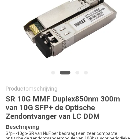
Productomschrijving
SR 10G MMF Duplex850nm 300m
van 10G SFP+ de Optische
Zendontvanger van LC DDM
Beschrijving
Sfp+-10gb-SR van NuFiber bedraagt een zeer compacte
optische de zendontvangermodule van 10Gb/s voor periodieke