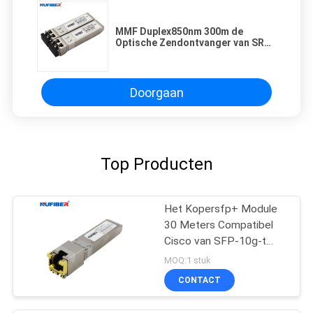
MMF Duplex850nm 300m de
Optische Zendontvanger van SR
LC DDM van 10G SFP+
Doorgaan
Top Producten
Het Kopersfp+ Module
30 Meters Compatibel
Cisco van SFP-10g-t
10G
MOQ:1 stuk
CONTACT