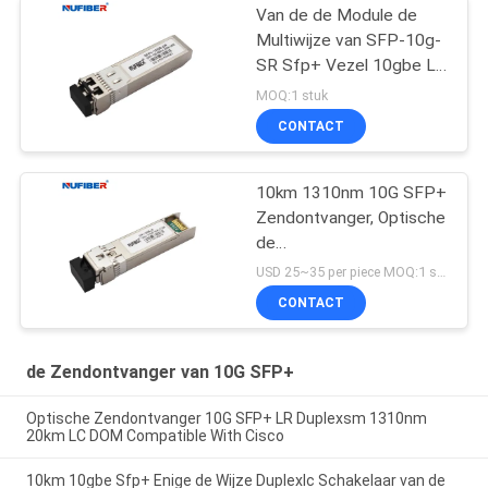
Van de de Module de
Multiwijze van SFP-10g-
SR Sfp+ Vezel 10gbe Lc
300m 850nm
MOQ:1 stuk
CONTACT
10km 1310nm 10G SFP+
Zendontvanger, Optische
de
Zendontvangermodule
USD 25~35 per piece MOQ:1 stuk
van LC DDM
CONTACT
de Zendontvanger van 10G SFP+
Optische Zendontvanger 10G SFP+ LR Duplexsm 1310nm
20km LC DOM Compatible With Cisco
10km 10gbe Sfp+ Enige de Wijze Duplexlc Schakelaar van de