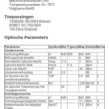
Machtsconsumptie<1w>
Temperatuurwaaier: 0~ 70°C
Volgzame RoHS
Toepassingen
10GBASE-SR/SW Ethernet
SONET OC-192/SDH
10G Fibre Channel
Optische Parameters
Parameter
Symbool
Min.
Typisch
Max.
Eenheid
Nota
Zendersectie:
Centrumgolflengte
λt
840
850
860
NM
RMS spectrale breedte
λRMS
4
NM
Gemiddelde Optische Macht
Pavg
-7.3
-1
dBm
1
Optische Macht OMA
Poma
-1.5
dBm
Laser van Macht
Poff
-30
dBm
Uitstervenverhouding
ER
3.5
dB
De Sanctie van de
TDP
3.9
dB
2
zenderverspreiding
Relatief Intensiteitslawaai
Rin
-128
dB/Hz
3
De optische Tolerantie van het
20
dB
Terugkeerverlies
Ontvangerssectie:
Centrumgolflengte
λr
840
860
NM
Ontvangersgevoeligheid (OMA)
Sen
-11.1
dBm
4
Beklemtoonde Gevoeligheid
SenST
-7.5
dBm
4
(OMA)