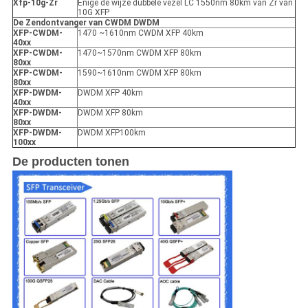
Xfp-10g-Zr
Enige de wijze dubbele vezel LC 1550nm 80km van Zr van
10G XFP
De Zendontvanger van CWDM DWDM
XFP-CWDM-
1470 ~1610nm CWDM XFP 40km
40xx
XFP-CWDM-
1470~1570nm CWDM XFP 80km
80xx
XFP-CWDM-
1590~1610nm CWDM XFP 80km
80xx
XFP-DWDM-
DWDM XFP 40km
40xx
XFP-DWDM-
DWDM XFP 80km
80xx
XFP-DWDM-
DWDM XFP100km
100xx
De producten tonen