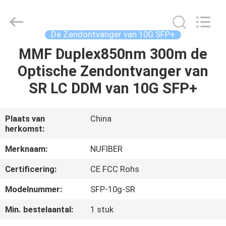
Shenzhen
Fivision
Digital
Technology
Co.,Ltd.
De Zendontvanger van 10G SFP+
All
Rights
MMF Duplex850nm 300m de
HUIS
Reserved.
Developed
by
Optische Zendontvanger van
ECER
PRODUCTEN
SR LC DDM van 10G SFP+
ONGEVEER
Plaats van
China
herkomst:
ONS
Merknaam:
NUFIBER
FABRIEKSREIS
Certificering:
CE FCC Rohs
Modelnummer:
SFP-10g-SR
KWALITEITSCONTROLE
Min. bestelaantal:
1 stuk