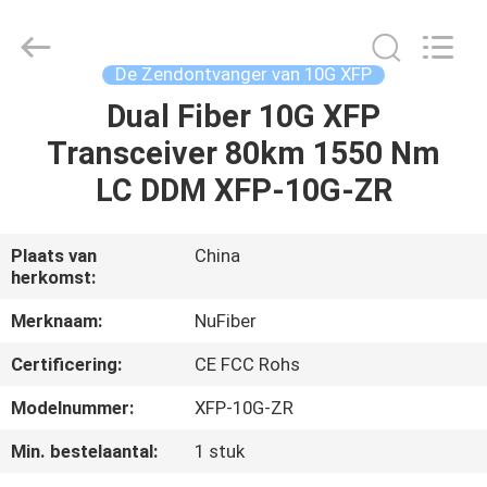
Fivision
Digital
Technology
Co.,Ltd.
All
De Zendontvanger van 10G XFP
Rights
Reserved.
Developed
Dual Fiber 10G XFP
HUIS
by
ECER
Transceiver 80km 1550 Nm
PRODUCTEN
LC DDM XFP-10G-ZR
ONGEVEER
Plaats van
China
herkomst:
ONS
Merknaam:
NuFiber
FABRIEKSREIS
Certificering:
CE FCC Rohs
Modelnummer:
XFP-10G-ZR
KWALITEITSCONTROLE
Min. bestelaantal:
1 stuk