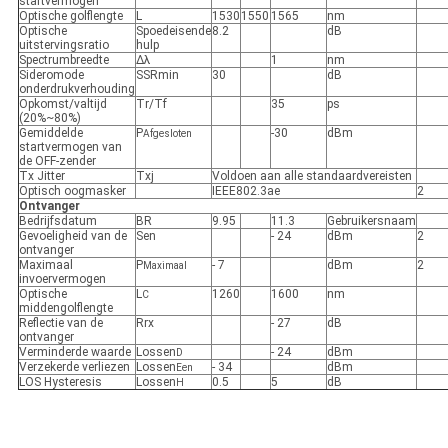
startvermogen
Optische golflengte
L
1530
1550
1565
nm
Optische
Spoedeisende
8.2
dB
uitstervingsratio
hulp
Spectrumbreedte
Δλ
1
nm
Sideromode
SSRmin
30
dB
onderdrukverhouding
Opkomst/valtijd
Tr/Tf
35
ps
(20%~80%)
Gemiddelde
P
-30
dBm
Afgesloten
startvermogen van
de OFF-zender
Tx Jitter
Txj
Voldoen aan alle standaardvereisten
Optisch oogmasker
IEEE802.3ae
2
Ontvanger
Bedrijfsdatum
BR
9.95
11.3
Gebruikersnaam
Gevoeligheid van de
Sen
- 24
dBm
2
ontvanger
Maximaal
P
- 7
dBm
2
Maximaal
invoervermogen
Optische
L
1260
1600
nm
C
middengolflengte
Reflectie van de
Rrx
- 27
dB
ontvanger
Verminderde waarde
Lossen
- 24
dBm
D
Verzekerde verliezen
Lossen
- 34
dBm
Een
LOS Hysteresis
Lossen
0.5
5
dB
H