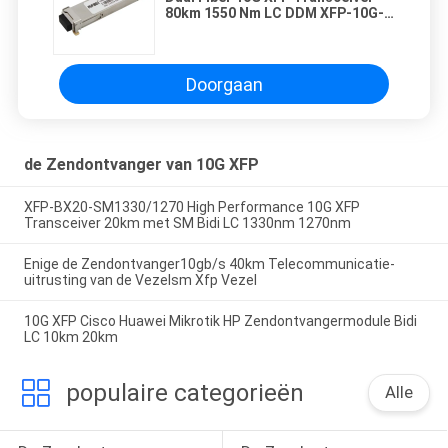
80km 1550 Nm LC DDM XFP-10G-
ZR
Doorgaan
de Zendontvanger van 10G XFP
XFP-BX20-SM1330/1270 High Performance 10G XFP
Transceiver 20km met SM Bidi LC 1330nm 1270nm
Enige de Zendontvanger10gb/s 40km Telecommunicatie-
uitrusting van de Vezelsm Xfp Vezel
10G XFP Cisco Huawei Mikrotik HP Zendontvangermodule Bidi
LC 10km 20km
populaire categorieën
Alle