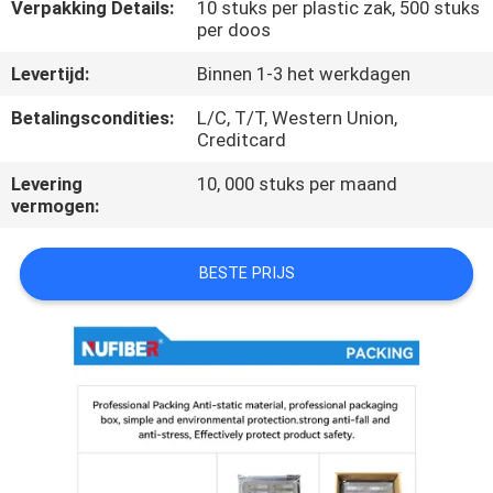
CONTACTEER
Verpakking Details:
10 stuks per plastic zak, 500 stuks
per doos
ONS
Levertijd:
Binnen 1-3 het werkdagen
NIEUWS
Betalingscondities:
L/C, T/T, Western Union,
Creditcard
VERZOEK
Levering
10, 000 stuks per maand
vermogen:
OM
EEN
BESTE PRIJS
CITAAT
SITEMAP
PRIVACYBELEID