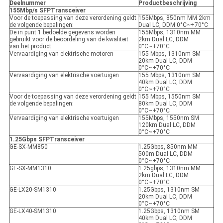
Deelnummer
Productbeschrijving
155Mbp/s SFP
Transceiver
Voor de toepassing van deze verordening geldt
155Mbps, 850nm MM 2km
de volgende bepalingen:
Dual LC, DDM 0°C~+70°C
De in punt 1 bedoelde gegevens worden
155Mbps, 1310nm MM
gebruikt voor de beoordeling van de kwaliteit
2km Dual LC, DDM
van het product.
0°C~+70°C
Vervaardiging van elektrische motoren
155 Mbps, 1310nm SM
20km Dual LC, DDM
0°C~+70°C
Vervaardiging van elektrische voertuigen
155 Mbps, 1310nm SM
40km Dual LC, DDM
0°C~+70°C
Voor de toepassing van deze verordening geldt
155 Mbps, 1550nm SM
de volgende bepalingen:
80km Dual LC, DDM
0°C~+70°C
Vervaardiging van elektrische voertuigen
155Mbps, 1550nm SM
120km Dual LC, DDM
0°C~+70°C
1.25Gbps SFP
Transceiver
GE-SX-MM850
1.25Gbps, 850nm MM
500m Dual LC, DDM
0°C~+70°C
GE-SX-MM1310
1.25gbps, 1310nm MM
2km Dual LC, DDM
0°C~+70°C
GE-LX20-SM1310
1.25Gbps, 1310nm SM
20km Dual LC, DDM
0°C~+70°C
GE-LX40-SM1310
1.25Gbps, 1310nm SM
40km Dual LC, DDM