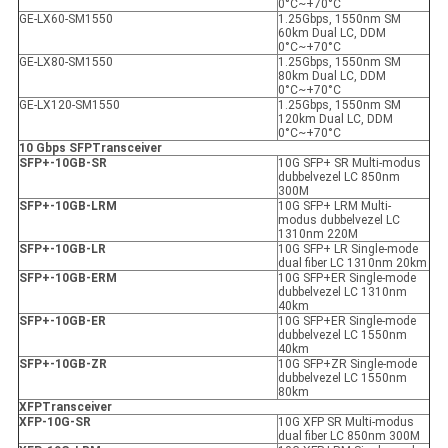
0°C~+70°C
GE-LX60-SM1550
1.25Gbps, 1550nm SM
60km Dual LC, DDM
0°C~+70°C
GE-LX80-SM1550
1.25Gbps, 1550nm SM
80km Dual LC, DDM
0°C~+70°C
GE-LX120-SM1550
1.25Gbps, 1550nm SM
120km Dual LC, DDM
0°C~+70°C
10 Gbps SFP
Transceiver
SFP+-10GB-SR
10G SFP+ SR Multi-modus
dubbelvezel LC 850nm
300M
SFP+-10GB-LRM
10G SFP+ LRM Multi-
modus dubbelvezel LC
1310nm 220M
SFP+-10GB-LR
10G SFP+ LR Single-mode
dual fiber LC 1310nm 20km
SFP+-10GB-ER
M
10G SFP+ER Single-mode
dubbelvezel LC 1310nm
40km
SFP+-10GB-ER
10G SFP+ER Single-mode
dubbelvezel LC 1550nm
40km
SFP+-10GB-ZR
10G SFP+ZR Single-mode
dubbelvezel LC 1550nm
80km
X
FP
Transceiver
XFP
-10G-SR
10G XFP SR Multi-modus
dual fiber LC 850nm 300M