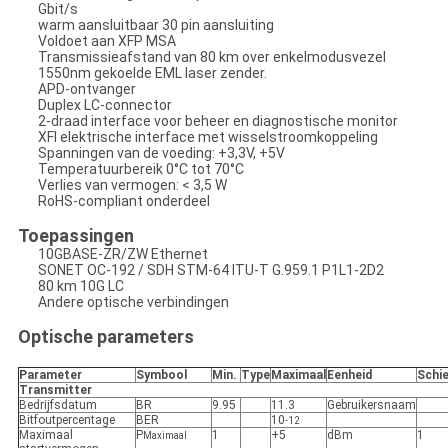
Gbit/s
warm aansluitbaar 30 pin aansluiting
Voldoet aan XFP MSA
Transmissieafstand van 80 km over enkelmodusvezel
1550nm gekoelde EML laser zender.
APD-ontvanger
Duplex LC-connector
2-draad interface voor beheer en diagnostische monitor
XFI elektrische interface met wisselstroomkoppeling
Spanningen van de voeding: +3,3V, +5V
Temperatuurbereik 0°C tot 70°C
Verlies van vermogen: < 3,5 W
RoHS-compliant onderdeel
Toepassingen
10GBASE-ZR/ZW Ethernet
SONET OC-192 / SDH STM-64 ITU-T G.959.1 P1L1-2D2
80 km 10G LC
Andere optische verbindingen
Optische parameters
Parameter
Symbool
Min.
Type
Maximaal
Eenheid
Schie
Transmitter
Bedrijfsdatum
BR
9.95
11.3
Gebruikersnaam
Bitfoutpercentage
BER
10
-12
Maximaal
P
1
+5
dBm
1
Maximaal