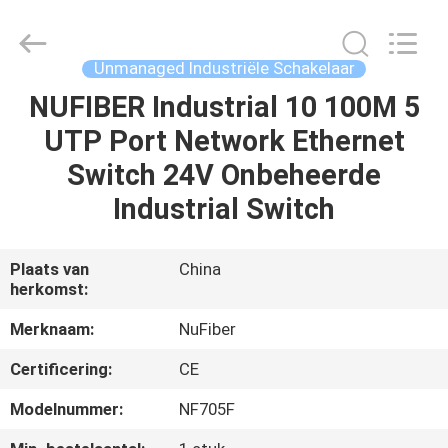
Fivision
Digital
Technology
Co.,Ltd.
All
Unmanaged Industriële Schakelaar
Rights
Reserved.
NUFIBER Industrial 10 100M 5
HUIS
Developed
by
ECER
UTP Port Network Ethernet
PRODUCTEN
Switch 24V Onbeheerde
Industrial Switch
ONGEVEER
ONS
Plaats van
China
herkomst:
FABRIEKSREIS
Merknaam:
NuFiber
Certificering:
CE
KWALITEITSCONTROLE
Modelnummer:
NF705F