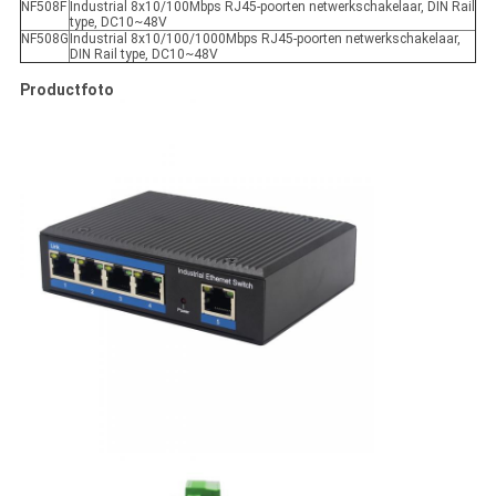
NF508F
Industrial 8x10/100Mbps RJ45-poorten netwerkschakelaar, DIN Rail
type, DC10~48V
NF508G
Industrial 8x10/100/1000Mbps RJ45-poorten netwerkschakelaar,
DIN Rail type, DC10~48V
Productfoto