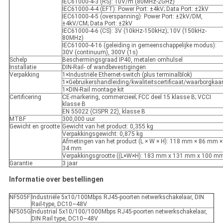
IEC61000-4-3 (RS): 10V/m (80MHz-2GHz)
IEC61000-4-4 (EFT): Power Port: ±4kV; Data Port: ±2kV
IEC61000-4-5 (overspanning): Power Port: ±2kV/DM,
±4kV/CM; Data Port: ±2kV
IEC61000-4-6 (CS): 3V (10kHz-150kHz); 10V (150kHz-
80MHz)
IEC61000-4-16 (geleiding in gemeenschappelijke modus):
30V (continuum), 300V (1s)
Schelp
Beschermingsgraad IP40, metalen omhulsel
Installatie
DIN-Rail- of wandbevestigingen
Verpakking
1×Industriële Ethernet-switch (plus terminalblok)
1×Gebruikershandleiding/kwaliteitscertificaat/waarborgkaar
1×DIN-Rail montage kit
Certificering
CE-markering, commercieel; FCC deel 15 klasse B; VCCI
klasse B
EN 55022 (CISPR 22), klasse B
MTBF
300,000 uur
Gewicht en grootte
Gewicht van het product: 0,355 kg
Verpakkingsgewicht: 0,875 kg
Afmetingen van het product (L × W × H): 118 mm × 86 mm ×
34 mm
Verpakkingsgrootte ((L×W×H): 183 mm x 131 mm x 100 m
Garantie
3 jaar
Informatie over bestellingen
NF505F
Industriële 5x10/100Mbps RJ45-poorten netwerkschakelaar, DIN
Rail-type, DC10~48V
NF505G
Industrial 5x10/100/1000Mbps RJ45-poorten netwerkschakelaar,
DIN Rail type, DC10~48V