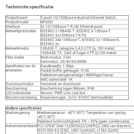
Technische specificatie
Productnaam
5 poort 10/100Base Industrial Ethernet Switch
Productmodel
NF505F
Interface
5x 10/100Base-T RJ45 Ethernet-poort
Netwerkprotocollen
IEEE802.3 10BASE-T; IEEE802.3i 10Base-T;
IEEE802.3u;100Base-TX/FX;
IEEE802.3ab 100Base-T; IEEE802.3z 100Base-X;
IEEE802.3x;
Netwerkmedia
10BASE-T: categorie 3,4,5 UTP ((≤ 100 meter)
100BASE-TX: Cat5 of hoger UTP ((≤100 meter)
Fibre media
Multi-modus: 2 km
Eenmodus: 20/40/60/80KM
Specificatie van de
Bandbreedte: 1 Gbps
prestaties
Packet Buffer geheugen: 512K
Pakketvervoerspercentage:148800pps/haven
MAC-adrestabel: 1K
Doorstuurmodus
Verzamel- en doorsturen
Bescherming
Bescherming tegen bliksem, IP40
LED-indicatoren
Stroom: PWR; Link; Link/Act
Stroomvoorziening
Inlaatvermogen: 2x10~57VDC (terminalblok)
Andere specificaties
Werkomgeving
Werktemperatuur: -40°C 85°C Temperatuur van opslag:
-45°C 85°C
Relatieve luchtvochtigheid: 5% ~ 95% (geen condensatie)
Industriestandaard
FCC CFR47 Deel 15,EN55022/CISPR22, EMS van klasse A:
IEC61000-4-2 (ESD): ±8kV (contact), ±15kV (lucht)