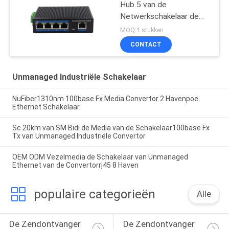
Hub 5 van de
Netwerkschakelaar de
Interface van Haven
MOQ:1 stukken
opGigabit Rj45 UTP
CONTACT
Unmanaged Industriële Schakelaar
NuFiber1310nm 100base Fx Media Convertor 2 Havenpoe
Ethernet Schakelaar
Sc 20km van SM Bidi de Media van de Schakelaar100base Fx
Tx van Unmanaged Industriële Convertor
OEM ODM Vezelmedia de Schakelaar van Unmanaged
Ethernet van de Convertorrj45 8 Haven
populaire categorieën
Alle
De Zendontvanger 
De Zendontvanger 