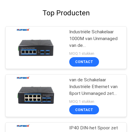
Top Producten
Industriële Schakelaar
1000M van Unmanaged
van de
bliksembescherming Din
MOQ:1 stukken
Rail Ethernet-Schakelaar
CONTACT
van de Schakelaar
Industriële Ethernet van
8port Unmanaged zet
het Industriële de
MOQ:1 stukken
Schakelaardin Spoor op
CONTACT
IP40 DIN-het Spoor zet