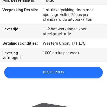
Min. bestelaantal:
1 stuk
CONTACTEER
ONS
Verpakking Details:
1 stuk/verpakking doos met
sponzige vuller, 20pcs per
standaard de uitvoerkarton
NIEUWS
Levertijd:
1~2 het werkdagen voor
steekproeforde
VERZOEK
Betalingscondities:
Western Union, T/T, L/C
OM
Levering
1000 stuks per week
EEN
vermogen:
CITAAT
BESTE PRIJS
SITEMAP
PRIVACYBELEID