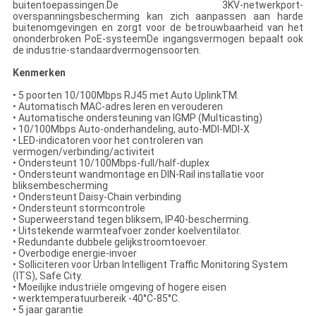
buitentoepassingen.De 3KV-netwerkport-
overspanningsbescherming kan zich aanpassen aan harde
buitenomgevingen en zorgt voor de betrouwbaarheid van het
ononderbroken PoE-systeemDe ingangsvermogen bepaalt ook
de industrie-standaardvermogensoorten.
Kenmerken
• 5 poorten 10/100Mbps RJ45 met Auto UplinkTM.
• Automatisch MAC-adres leren en verouderen
• Automatische ondersteuning van IGMP (Multicasting)
• 10/100Mbps Auto-onderhandeling, auto-MDI-MDI-X
• LED-indicatoren voor het controleren van
vermogen/verbinding/activiteit
• Ondersteunt 10/100Mbps-full/half-duplex
• Ondersteunt wandmontage en DIN-Rail installatie voor
bliksembescherming
• Ondersteunt Daisy-Chain verbinding
• Ondersteunt stormcontrole
• Superweerstand tegen bliksem, IP40-bescherming.
• Uitstekende warmteafvoer zonder koelventilator.
• Redundante dubbele gelijkstroomtoevoer.
• Overbodige energie-invoer
• Solliciteren voor Urban Intelligent Traffic Monitoring System
(ITS), Safe City.
• Moeilijke industriële omgeving of hogere eisen
• werktemperatuurbereik -40°C-85°C.
• 5 jaar garantie