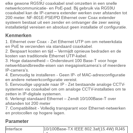
elke gewone RG59U coaxkabel snel omzetten in een snelle
netwerkcommunicatie- en PoE-pad. Bij gebruik via RG59U
coaxkabel kan de IP-camera extender werken over afstanden tot
200 meter. NF-801E-PSE/PD Ethernet over Coax extender
systeem bestaat uit een zender en ontvanger die zeer weinig
installatietijd vereisen en absoluut geen installatie of configuratie.
Kenmerken
1. Ethernet over Coax - Zet Ethernet UTP om om netwerkdata
en PoE te verzenden via standaard coaxkabel.
2. Bespaart kosten en tijd – Vermijdt opnieuw bedraden en de
kosten van traditionele Ethernet UTP-kabel.
3. Hoge datasnelheid – Ondersteunt 100 Base-T voor hoge
netwerkbandbreedte-eisen van megapixelcamera's of meerdere
IP-camera's.
4. Eenvoudig te installeren - Geen IP- of MAC-adresconfiguratie
en andere netwerkconfiguratie vereist.
5. Eenvoudige upgrade naar IP - Zet bestaande analoge CCTV-
systemen via coaxkabel om om analoge CCTV-installaties om te
zetten in IP-digitale systemen.
6. Verlengt standaard Ethernet – Zendt 10/100Base-T over
afstanden tot 200 meter
7. Compatibiliteit - Volledig transparant voor Ethernet-netwerken
en protocollen op hogere lagen.
Parameter
Interface
10/100Base-TX IEEE 802.3af(15.4W) RJ45