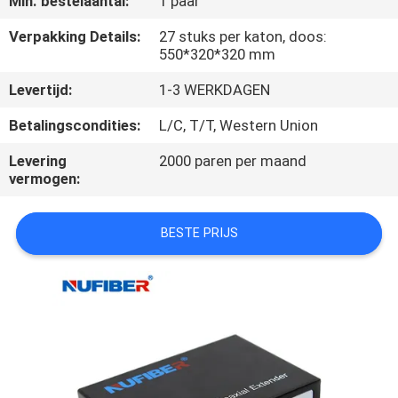
Min. bestelaantal:
1 paar
CONTACTEER
ONS
Verpakking Details:
27 stuks per katon, doos:
550*320*320 mm
Levertijd:
1-3 WERKDAGEN
NIEUWS
Betalingscondities:
L/C, T/T, Western Union
VERZOEK
Levering
2000 paren per maand
OM
vermogen:
EEN
BESTE PRIJS
CITAAT
SITEMAP
PRIVACYBELEID