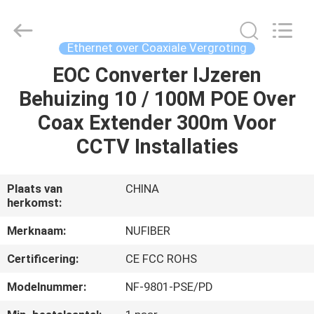
Fivision
Digital
Technology
Co.,Ltd.
All
Ethernet over Coaxiale Vergroting
Rights
Reserved.
Developed
EOC Converter IJzeren
HUIS
by
ECER
Behuizing 10 / 100M POE Over
PRODUCTEN
Coax Extender 300m Voor
CCTV Installaties
ONGEVEER
ONS
Plaats van
CHINA
herkomst:
FABRIEKSREIS
Merknaam:
NUFIBER
Certificering:
CE FCC ROHS
KWALITEITSCONTROLE
Modelnummer:
NF-9801-PSE/PD