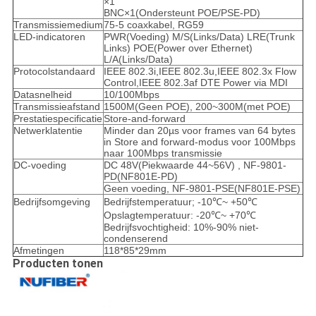
×1
BNC×1(Ondersteunt POE/PSE-PD)
Transmissiemedium
75-5 coaxkabel, RG59
LED-indicatoren
PWR(Voeding) M/S(Links/Data) LRE(Trunk
Links) POE(Power over Ethernet)
L/A(Links/Data)
Protocolstandaard
IEEE 802.3i,IEEE 802.3u,IEEE 802.3x Flow
Control,IEEE 802.3af DTE Power via MDI
Datasnelheid
10/100Mbps
Transmissieafstand
1500M(Geen POE), 200~300M(met POE)
Prestatiespecificatie
Store-and-forward
Netwerklatentie
Minder dan 20µs voor frames van 64 bytes
in Store and forward-modus voor 100Mbps
naar 100Mbps transmissie
DC-voeding
DC 48V(Piekwaarde 44~56V) , NF-9801-
PD(NF801E-PD)
Geen voeding, NF-9801-PSE(NF801E-PSE)
Bedrijfsomgeving
Bedrijfstemperatuur; -10℃~ +50℃
Opslagtemperatuur: -20℃~ +70℃
Bedrijfsvochtigheid: 10%-90% niet-
condenserend
Afmetingen
118*85*29mm
Producten tonen