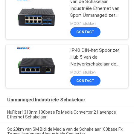
van de Schakelaar
Industriële Ethernet van
8port Unmanaged zet
het Industriële de
MOQ:1 stukken
Schakelaardin Spoor op
CONTACT
IP40 DIN-het Spoor zet
Hub 5 van de
Netwerkschakelaar de
Interface van Haven
MOQ:1 stukken
opGigabit Rj45 UTP
CONTACT
Unmanaged Industriële Schakelaar
NuFiber1310nm 100base Fx Media Convertor 2 Havenpoe
Ethernet Schakelaar
Sc 20km van SM Bidi de Media van de Schakelaar100base Fx