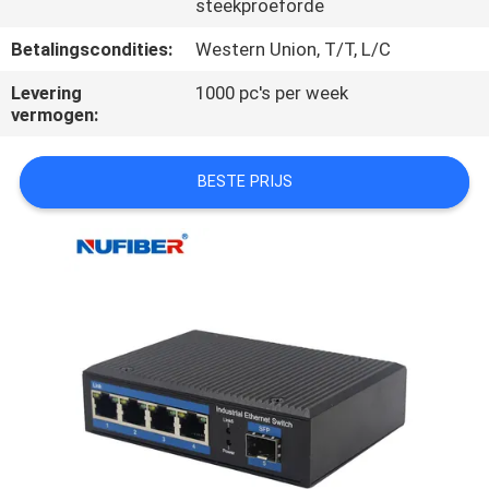
CONTACTEER
steekproeforde
ONS
Betalingscondities:
Western Union, T/T, L/C
Levering
1000 pc's per week
NIEUWS
vermogen:
VERZOEK
BESTE PRIJS
OM
EEN
CITAAT
SITEMAP
PRIVACYBELEID