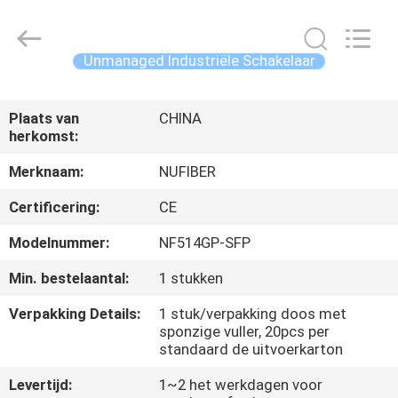
Fivision
Digital
Technology
Co.,Ltd.
All
Unmanaged Industriële Schakelaar
Rights
Reserved.
HUIS
Developed
by
ECER
Plaats van
CHINA
herkomst:
PRODUCTEN
Merknaam:
NUFIBER
ONGEVEER
Certificering:
CE
ONS
Modelnummer:
NF514GP-SFP
Min. bestelaantal:
1 stukken
FABRIEKSREIS
Verpakking Details:
1 stuk/verpakking doos met
sponzige vuller, 20pcs per
KWALITEITSCONTROLE
standaard de uitvoerkarton
Levertijd:
1~2 het werkdagen voor