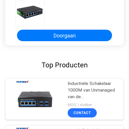
Doorgaan
Top Producten
Industriële Schakelaar
1000M van Unmanaged
van de
bliksembescherming Din
MOQ:1 stukken
Rail Ethernet-Schakelaar
CONTACT