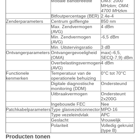
Modale bandbreedte
OM3: 2000
MHz
km; OM4:
4700 MHz
km
Bitfoutpercentage (BER)
2.4e-4
Zenderparameters
Centrum golflengte
850 nm
Max. Zendvermogen
4 dBm
(AVG)
Min. Zendvermogen
-6,5 dBm
(AVG)
Min. Uitstervingsratio
3 dB
Ontvangerparameters
Ontvangergevoeligheid
max(–6,5,
(OMA)
SECQ-7,9) dBm
Overbelastingsvermogen
4 dBm
(AVG)
Functionele
Temperatuur van de
0°C tot 70°C
kenmerken
operationele behuizing
Digitale diagnostische
Ondersteund
monitoring (DDM)
Uitbraakvermogen
Ondersteunt
2x200G
Ingebouwde FEC
Nee
Patchkabelparameters
Type glasvezelconnector
MPO-16
Type vezeleindvlak
APC
Geslacht
Vrouwelijk
Polariteit
Volledig gekruist
(type B)
Producten tonen