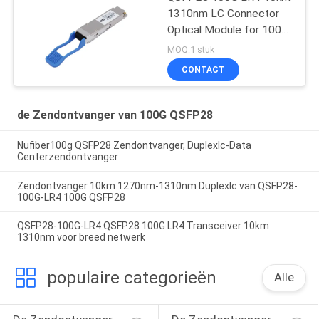
1310nm LC Connector
Optical Module for 100G
QSFP28 Transceiver
MOQ:1 stuk
CONTACT
de Zendontvanger van 100G QSFP28
Nufiber100g QSFP28 Zendontvanger, Duplexlc-Data
Centerzendontvanger
Zendontvanger 10km 1270nm-1310nm Duplexlc van QSFP28-
100G-LR4 100G QSFP28
QSFP28-100G-LR4 QSFP28 100G LR4 Transceiver 10km
1310nm voor breed netwerk
populaire categorieën
Alle