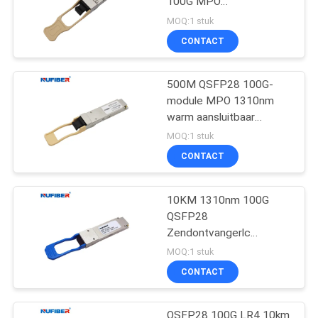
100G MPO
Zendontvanger van
MOQ:1 stuk
QSFP28-100G-SR4
CONTACT
100G QSFP28
500M QSFP28 100G-
module MPO 1310nm
warm aansluitbaar
QSFP28-100G-SR4
MOQ:1 stuk
CONTACT
10KM 1310nm 100G
QSFP28
Zendontvangerlc
Optische Zendontvanger
MOQ:1 stuk
QSFP28-100G-LR4
CONTACT
QSFP28 100G LR4 10km