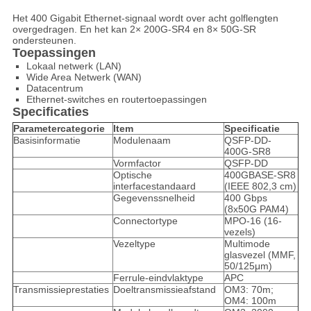
Het 400 Gigabit Ethernet-signaal wordt over acht golflengten
overgedragen. En het kan 2× 200G-SR4 en 8× 50G-SR
ondersteunen.
Toepassingen
Lokaal netwerk (LAN)
Wide Area Netwerk (WAN)
Datacentrum
Ethernet-switches en routertoepassingen
Specificaties
Parametercategorie
Item
Specificatie
Basisinformatie
Modulenaam
QSFP-DD-
400G-SR8
Vormfactor
QSFP-DD
Optische
400GBASE-SR8
interfacestandaard
(IEEE 802,3 cm)
Gegevenssnelheid
400 Gbps
(8x50G PAM4)
Connectortype
MPO-16 (16-
vezels)
Vezeltype
Multimode
glasvezel (MMF,
50/125μm)
Ferrule-eindvlaktype
APC
Transmissieprestaties
Doeltransmissieafstand
OM3: 70m;
OM4: 100m