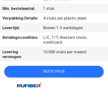
CONTACTEER
Min. bestelaantal:
1 stuk
ONS
Verpakking Details:
4 stuks per plastic plaat
NIEUWS
Levertijd:
Binnen 1-3 werkdagen
Betalingscondities:
L/C, T/T, Western Union,
VERZOEK
creditcard
OM
Levering
10.000 stuks per maand
EEN
vermogen:
CITAAT
BESTE PRIJS
SITEMAP
PRIVACYBELEID