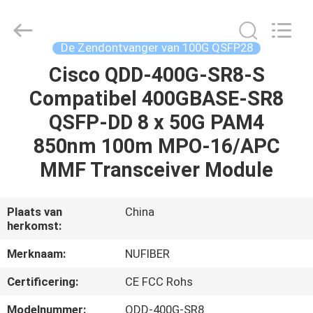
Fivision
Digital
Technology
Co.,Ltd.
All
De Zendontvanger van 100G QSFP28
Rights
Reserved.
Developed
Cisco QDD-400G-SR8-S
HUIS
by
ECER
Compatibel 400GBASE-SR8
PRODUCTEN
QSFP-DD 8 x 50G PAM4
850nm 100m MPO-16/APC
ONGEVEER
MMF Transceiver Module
ONS
Plaats van
China
herkomst:
FABRIEKSREIS
Merknaam:
NUFIBER
KWALITEITSCONTROLE
Certificering:
CE FCC Rohs
Modelnummer:
QDD-400G-SR8