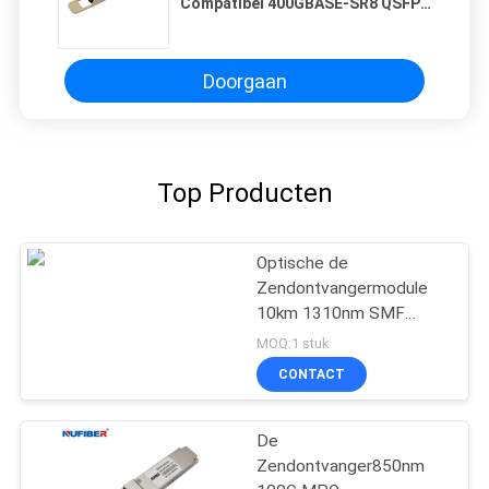
Compatibel 400GBASE-SR8 QSFP-
DD 8 x 50G PAM4 850nm 100m
MPO-16/APC MMF Transceiver
Module
Doorgaan
Top Producten
Optische de
Zendontvangermodule
10km 1310nm SMF
Duplexlc van qsfp-40g-
MOQ:1 stuk
LR4 QSFP+
CONTACT
De
Zendontvanger850nm