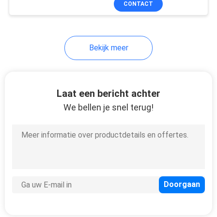
CONTACT
36
DC24V
Beheerde Industriële
Schakelaar
Bekijk meer
Laat een bericht achter
We bellen je snel terug!
91
Vezelmedia
Convertor
60