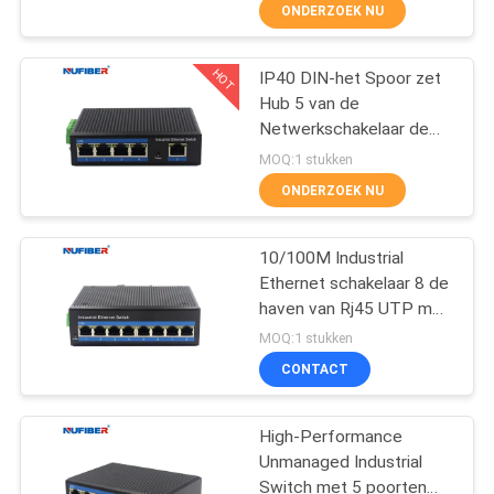
Schakelaardin Spoor op
CONTACTEER
ONDERZOEK NU
ONS
HOT
IP40 DIN-het Spoor zet
24
Hub 5 van de
NIEUWS
Netwerkschakelaar de
de Zendontvanger
Interface van Haven
MOQ:1 stukken
van 25G SFP28
opGigabit Rj45 UTP
VERZOEK
ONDERZOEK NU
OM
EEN
10/100M Industrial
Ethernet schakelaar 8 de
CITAAT
haven van Rj45 UTP met
79
DIN-Spoor muur zet op
MOQ:1 stukken
SITEMAP
de Zendontvanger
CONTACT
van 10G SFP+
PRIVACYBELEID
High-Performance
Unmanaged Industrial
Switch met 5 poorten