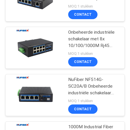
10/100/1000Mbps RJ45
MOQ:1 stukken
en LED-indicatoren
CONTACT
12
de Zendontvanger
Onbeheerde industriële
schakelaar met 8x
van 10G XFP
10/100/1000M Rj45
2x1000M SFP-slot voor
MOQ:1 stukken
het aansluiten van
CONTACT
computers Servers en
meer
NuFiber NF514G-
83
SC20A/B Onbeheerde
1.25G SFP-
industriële schakelaar
met 4 poorten
MOQ:1 stukken
Zendontvanger
10/100/1000M RJ45 1
CONTACT
poort 1000Mbps SC-
vezel
1000M Industrial Fiber