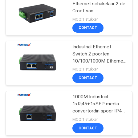
Ethernet schakelaar 2 de
Groef van
35
Rj45+1x1000M SFP met
MOQ:1 stukken
DIN-Spoor muur zet op
CONTACT
Kopermodule
Industrial Ethernet
Switch 2 poorten
10/100/1000M Ethernet
poorten en 1 poort
MOQ:1 stukken
1000Mbps SC Fiber
CONTACT
63
Actieve Optische
1000M Industrial
1xRj45+1xSFP media
Kabel
convertordin spoor IP40
voor openluchtnetwerk
MOQ:1 stukken
-40-85degrees
CONTACT