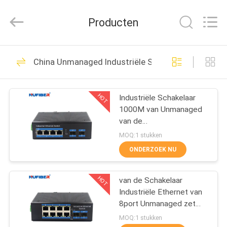
Fivision
Digital
Technology
Producten
Co.,Ltd.
All
Rights
Reserved.
HUIS
Developed
53
by
China Unmanaged Industriële Schakelaar
ECER
de Zendontvanger
PRODUCTEN
van 100G QSFP28
HOT
Industriële Schakelaar
1000M van Unmanaged
ONGEVEER
van de
ONS
bliksembescherming Din
MOQ:1 stukken
Rail Ethernet-Schakelaar
ONDERZOEK NU
34
FABRIEKSREIS
de Zendontvanger
HOT
van de Schakelaar
Industriële Ethernet van
KWALITEITSCONTROLE
van 40G QSFP+
8port Unmanaged zet
het Industriële de
MOQ:1 stukken