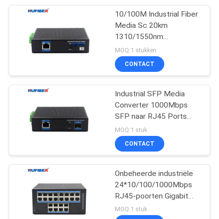
10/100M Industrial Fiber
51
Media Sc 20km
Direct maak Kabel
1310/1550nm
-40~+85degree van
MOQ:1 stukken
vast
Convertorsm bidi
CONTACT
Industrial SFP Media
Converter 1000Mbps
SFP naar RJ45 Ports
131
Gigabit SFP Media
MOQ:1 stuk
Unmanaged
Converter DC24V
CONTACT
Industriële
Onbeheerde industriële
Schakelaar
24*10/100/1000Mbps
RJ45-poorten Gigabit
24-poorten
MOQ:1 stuk
Netwerkschakelaar