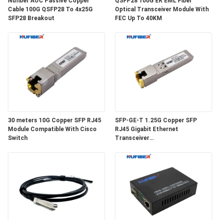
Nufiber AOC Passive Copper
QSFP28 100G ER EML Fiber
Cable 100G QSFP28 To 4x25G
Optical Transceiver Module With
SFP28 Breakout
FEC Up To 40KM
30 meters 10G Copper SFP RJ45
SFP-GE-T 1.25G Copper SFP
Module Compatible With Cisco
RJ45 Gigabit Ethernet
Switch
Transceiver
SGMII/SERDES/100BASE-FX
Copper Module