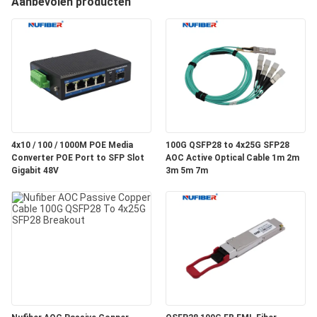
Aanbevolen producten
CONTACTEER
ONS
NIEUWS
VERZOEK
OM
4x10 / 100 / 1000M POE Media
100G QSFP28 to 4x25G SFP28
Converter POE Port to SFP Slot
AOC Active Optical Cable 1m 2m
EEN
Gigabit 48V
3m 5m 7m
CITAAT
SITEMAP
PRIVACYBELEID