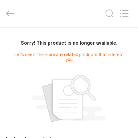
Digital
Technology
Co.,Ltd.
All
Rights
Reserved.
Developed
HUIS
by
ECER
Sorry! This product is no longer available.
PRODUCTEN
Let's see if there are any related products that interest
you
ONGEVEER
ONS
FABRIEKSREIS
KWALITEITSCONTROLE