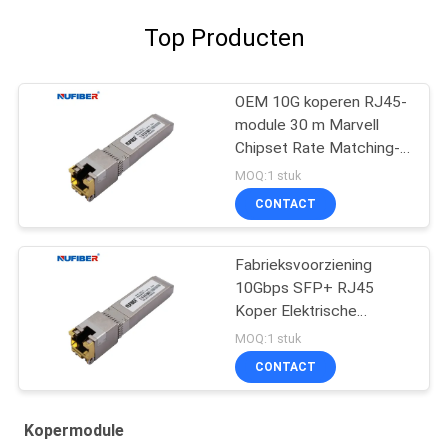
Top Producten
OEM 10G koperen RJ45-
module 30 m Marvell
Chipset Rate Matching-
modus
MOQ:1 stuk
CONTACT
Fabrieksvoorziening
10Gbps SFP+ RJ45
Koper Elektrische
Transceiver 10Gbase-T
MOQ:1 stuk
Kopermodule 30m
CONTACT
Kopermodule