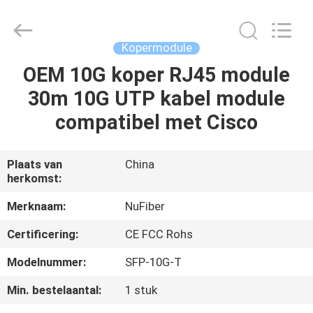
Digital
Technology
Co.,Ltd.
All
Rights
Kopermodule
Reserved.
Developed
OEM 10G koper RJ45 module
HUIS
by
ECER
30m 10G UTP kabel module
PRODUCTEN
compatibel met Cisco
ONGEVEER
Plaats van
China
herkomst:
ONS
Merknaam:
NuFiber
FABRIEKSREIS
Certificering:
CE FCC Rohs
Modelnummer:
SFP-10G-T
KWALITEITSCONTROLE
Min. bestelaantal:
1 stuk