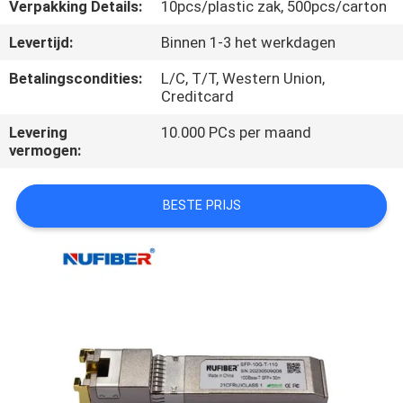
CONTACTEER
Verpakking Details:
10pcs/plastic zak, 500pcs/carton
ONS
Levertijd:
Binnen 1-3 het werkdagen
Betalingscondities:
L/C, T/T, Western Union,
NIEUWS
Creditcard
Levering
10.000 PCs per maand
VERZOEK
vermogen:
OM
BESTE PRIJS
EEN
CITAAT
SITEMAP
PRIVACYBELEID