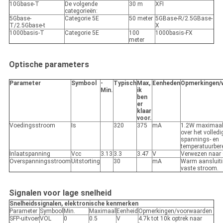
10Gbase-T
De volgende
30 m
XFI
categorieën:
5Gbase-
Categorie 5E
50 meter
5GBase-R/2.5GBase-
T/2.5Gbase-t
X
1000basis-T
Categorie 5E
100
1000basis-FX
meter
Optische parameters
Parameter
Symbool
-
Typisch
Max,
Eenheden
Opmerkingen/
Min.
ik
ben
er
klaar
voor.
Voedingsstroom
Is
320
375
mA
1.2W maximaal
over het volledi
spannings- en
temperatuurbere
Inlaatspanning
Vcc
3.13
3.3
3.47
V
Verwezen naar
Overspanningsstroom
Uitstorting
30
mA
Warm aansluiti
vaste stroom.
Signalen voor lage snelheid
Snelheidssignalen, elektronische kenmerken
Parameter
Symbool
Min.
Maximaal
Eenheid
Opmerkingen/voorwaarden
SFP-uitvoer
VOL
0
0.5
V
4.7k tot 10k optrek naar