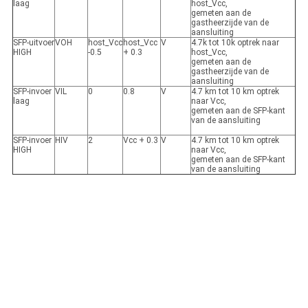
laag
host_Vcc,
gemeten aan de
gastheerzijde van de
aansluiting
SFP-uitvoer
VOH
host_Vcc
host_Vcc
V
4.7k tot 10k optrek naar
HIGH
-0.5
+ 0.3
host_Vcc,
gemeten aan de
gastheerzijde van de
aansluiting
SFP-invoer
VIL
0
0.8
V
4.7 km tot 10 km optrek
laag
naar Vcc,
gemeten aan de SFP-kant
van de aansluiting
SFP-invoer
HIV
2
Vcc + 0.3
V
4.7 km tot 10 km optrek
HIGH
naar Vcc,
gemeten aan de SFP-kant
van de aansluiting