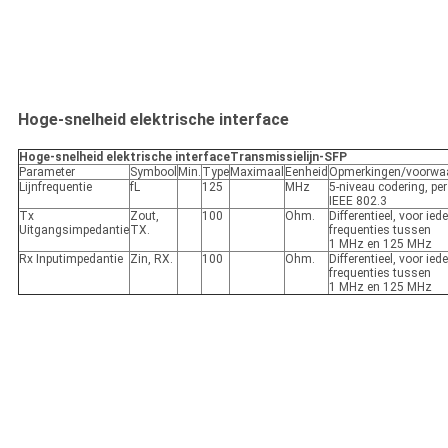
Hoge-snelheid elektrische interface
Hoge-snelheid elektrische interface
Transmissielijn-SFP
Parameter
Symbool
Min.
Type
Maximaal
Eenheid
Opmerkingen/voorwa
Lijnfrequentie
fL
125
MHz
5-niveau codering, per
IEEE 802.3
Tx
Zout,
100
Ohm.
Differentieel, voor ied
Uitgangsimpedantie
TX.
frequenties tussen
1 MHz en 125 MHz
Rx Inputimpedantie
Zin, RX.
100
Ohm.
Differentieel, voor ied
frequenties tussen
1 MHz en 125 MHz