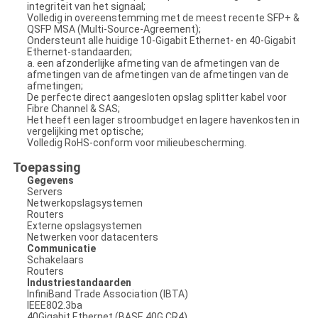
integriteit van het signaal;
Volledig in overeenstemming met de meest recente SFP+ &
QSFP MSA (Multi-Source-Agreement);
Ondersteunt alle huidige 10-Gigabit Ethernet- en 40-Gigabit
Ethernet-standaarden;
a. een afzonderlijke afmeting van de afmetingen van de
afmetingen van de afmetingen van de afmetingen van de
afmetingen;
De perfecte direct aangesloten opslag splitter kabel voor
Fibre Channel & SAS;
Het heeft een lager stroombudget en lagere havenkosten in
vergelijking met optische;
Volledig RoHS-conform voor milieubescherming.
Toepassing
Gegevens
Servers
Netwerkopslagsystemen
Routers
Externe opslagsystemen
Netwerken voor datacenters
Communicatie
Schakelaars
Routers
Industriestandaarden
InfiniBand Trade Association (IBTA)
IEEE802.3ba
40Gigabit Ethernet (BASE 40G CR4)