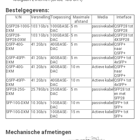
Bestelgegevens:
V/N
Versnelling
Toepassing
Maximale
Media
Interface
afstand
QSFP28-100G-
103.1Gb/s
100GBASE-
5 m
passivekabel
QSFP28 tot
DXM
DAC
QSFP28
QSFP28-
103.1Gb/s
100GBASE-
5 m
passivekabel
QSFP28 tot
SFP28-DXM
DAC
4XSFP28
QSFP-40G-
41.2Gb/s
40GBASE-
5 m
passivekabel
QSFP+
DXM
DAC
naar
QSFP+
QSFP-4SFP-
41.2Gb/s
40GBASE-
5 m
passivekabel
QSFP+ tot
DXM
DAC
4xSFP+
QSFP-40G-
41.2Gb/s
40GBASE-
10 m
Actieve kabel
QSFP+
DXM
DAC
naar
QSFP+
QSFP-4SFP-
41.2Gb/s
40GBASE-
10 m
Actieve kabel
QSFP+ tot
DXM
DAC
4xSFP+
SFP28-25G-
25.78Gb/s
25GBASE-
5 m
passivekabel
SFP28 tot
DXM
DAC
en met
SFP28
SFP-10G-DXM
10.3Gb/s
10GBASE-
10 m
passivekabel
SFP+ tot
DAC
SFP+
SFP-10G-DXM
10.3Gb/s
10GBASE-
15 m
Actieve kabel
SFP+ tot
DAC
SFP+
Mechanische afmetingen