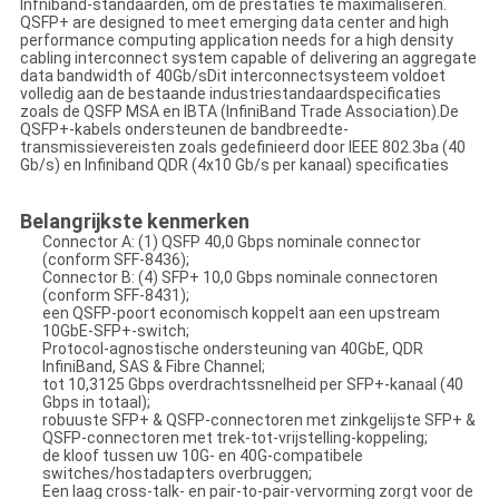
Infniband-standaarden, om de prestaties te maximaliseren.
QSFP+ are designed to meet emerging data center and high
performance computing application needs for a high density
cabling interconnect system capable of delivering an aggregate
data bandwidth of 40Gb/sDit interconnectsysteem voldoet
volledig aan de bestaande industriestandaardspecificaties
zoals de QSFP MSA en IBTA (InfiniBand Trade Association).De
QSFP+-kabels ondersteunen de bandbreedte-
transmissievereisten zoals gedefinieerd door IEEE 802.3ba (40
Gb/s) en Infiniband QDR (4x10 Gb/s per kanaal) specificaties
Belangrijkste kenmerken
Connector A: (1) QSFP 40,0 Gbps nominale connector
(conform SFF-8436);
Connector B: (4) SFP+ 10,0 Gbps nominale connectoren
(conform SFF-8431);
een QSFP-poort economisch koppelt aan een upstream
10GbE-SFP+-switch;
Protocol-agnostische ondersteuning van 40GbE, QDR
InfiniBand, SAS & Fibre Channel;
tot 10,3125 Gbps overdrachtssnelheid per SFP+-kanaal (40
Gbps in totaal);
robuuste SFP+ & QSFP-connectoren met zinkgelijste SFP+ &
QSFP-connectoren met trek-tot-vrijstelling-koppeling;
de kloof tussen uw 10G- en 40G-compatibele
switches/hostadapters overbruggen;
Een laag cross-talk- en pair-to-pair-vervorming zorgt voor de