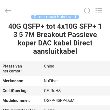
Fivision
Digital
Technology
Co.,Ltd.
All
Direct maak Kabel vast
Rights
Reserved.
Developed
40G QSFP+ tot 4x10G SFP+ 1
HUIS
by
ECER
3 5 7M Breakout Passieve
PRODUCTEN
koper DAC kabel Direct
aansluitkabel
ONGEVEER
ONS
Plaats van
China
herkomst:
FABRIEKSREIS
Merknaam:
NuFiber
Certificering:
CE, RoHS
KWALITEITSCONTROLE
Modelnummer:
QSFP-4SFP-DxM