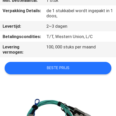
Min. bestelaantal:
1 stuk
CONTACTEER
ONS
Verpakking Details:
de 1 stukkabel wordt ingepakt in 1
doos,
Levertijd:
2~3 dagen
NIEUWS
Betalingscondities:
T/T, Western Union, L/C
VERZOEK
Levering
100, 000 stuks per maand
OM
vermogen:
EEN
BESTE PRIJS
CITAAT
SITEMAP
PRIVACYBELEID