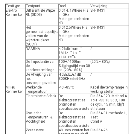
Testtype
Testpunt
Doel
Verwijzing
Elektro
Differentiële Wijze
0,014
. 1Where
F is
SFF 8431
Kenmerken
RL (SDDII)
in GHz
Metingeneenheden:
dB
Het
0.012.5Where
F is
SFF 8431
gemeenschappelijke
in GHz
verlies van de
Metingeneenheden:
wijzeterugkeer
dB
(SCCII)
DAARNA
<-26db from=""
/
1MHz="" to=""
11GHz="">
De Impedantie van
100+/-100hm
(20%~ 80%)
de
Stijgingstijd van 30
kabelassemblage
ps (20% - 80%)
De Afwijking van
-1dB≤ILD≤1dB
/
het
300KHz≤f≤6GHz
toevoegingsverlies
Milieu
Werkende
-40~85°C
Kabel die temp.range in
Kenmerken
Temperatuur
werking stellen
Thermische Schok
De
Eia-364-32D. Method A.
elektroprestaties
Tc-1. -55 10 85C, 100
ontmoeten
de cycli, 15 min, blijft
specificatievereiste
stilstaan
Cyclische
De
Eia-364-31 methode III,
Temperaturen. &
elektroprestaties
Test
Vochtigheid
ontmoeten
Cond A
specificatievereiste
Zoute nevel
48 uren zouten het
Eia-364-26