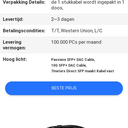
CONTACTEER
Verpakking Details:
de 1 stukkabel wordt ingepakt in 1
doos,
ONS
Levertijd:
2~3 dagen
NIEUWS
Betalingscondities:
T/T, Western Union, L/C
Levering
100.000 PCs per maand
VERZOEK
vermogen:
OM
Hoog licht:
,
Passieve SFP+ DAC Cable
,
10G SFP+ DAC Cable
EEN
7meters Direct SFP maakt Kabel vast
CITAAT
BESTE PRIJS
SITEMAP
PRIVACYBELEID