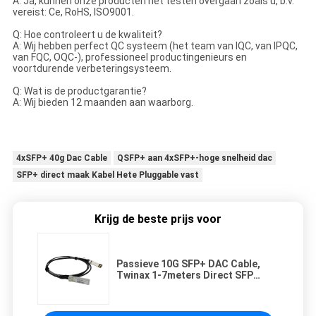
A: Ja, kunnen onze producten het testen overgaan zoals u, b.v.
vereist: Ce, RoHS, ISO9001.
Q: Hoe controleert u de kwaliteit?
A: Wij hebben perfect QC systeem (het team van IQC, van IPQC,
van FQC, OQC-), professioneel productingenieurs en
voortdurende verbeteringsysteem.
Q: Wat is de productgarantie?
A: Wij bieden 12 maanden aan waarborg.
4xSFP+ 40g Dac Cable
QSFP+ aan 4xSFP+-hoge snelheid dac
SFP+ direct maak Kabel Hete Pluggable vast
Krijg de beste prijs voor
Passieve 10G SFP+ DAC Cable,
Twinax 1-7meters Direct SFP
maken Kabel vast