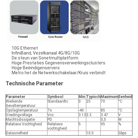
10G Ethernet
InfiniBand, Vezelkanaal 4G/8G/10G
De steun van Sonetmultiplatform
Hoge Prestaties Gegevensverwerkingsclusters
Hoge Beëindigenservers
Metro het de Netwerkschakelaar/Kruis verbindt
Technische Parameter
Parameter
Symbool
Min
Typisch
Maximum
Eenheid
Werkende
Standaardtc
0
25
70
°C
Gevaltemperatuur
Opslagtemperatuur
Ts
-40
85
°C
Voedingvoltage
Vcc
3.13
3.3
3.47
V
Machtsdissipatie
PD
0,5
W
Relatieve Vochtigheid
Relatieve
5
95
%
vochtigheid
Datasnelheid
10.5
Gbps