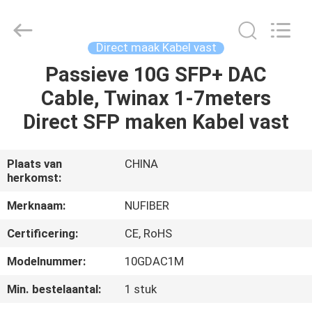
Fivision
Digital
Technology
Co.,Ltd.
All
Direct maak Kabel vast
Rights
Reserved.
Developed
Passieve 10G SFP+ DAC
HUIS
by
ECER
Cable, Twinax 1-7meters
PRODUCTEN
Direct SFP maken Kabel vast
ONGEVEER
Plaats van
CHINA
herkomst:
ONS
Merknaam:
NUFIBER
FABRIEKSREIS
Certificering:
CE, RoHS
Modelnummer:
10GDAC1M
KWALITEITSCONTROLE
Min. bestelaantal:
1 stuk