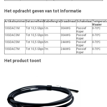
Het opdracht geven van tot Informatie
Artikelnummer
Datasnelheid
Kabellengte
Draadmaat
Schakelaar
Temperatu
Waaier
10GDAC1M
Tot 10,5 Gbps
1m
30AWG
Passief
0-70℃
Koper
10GDAC3M
Tot 10,5 Gbps
3m
30AWG
Passief
0-70℃
Koper
10GDAC5M
Tot 10,5 Gbps
5m
24AWG
Passief
0-70℃
Koper
10GDAC7M
Tot 10,5 Gbps
7m
24AWG
Passief
0-70℃
Koper
Het product toont