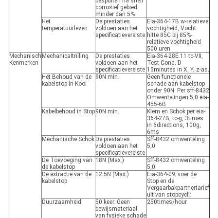
bespuiten na shell
corrosief gebied
minder dan 5%
Het
De prestaties
Eia-364-17B w-relatieve
temperatuurleven
voldoen aan het
vochtigheid, Vocht
specificatievereiste
hitte 85C bij 85%-
relatieve vochtigheid
500 uren
Mechanisch
MechanicaItrilling
De prestaties
Eia-364-28E.11 tc-VII,
Kenmerken
voldoen aan het
Test Cond. D
specificatievereiste
15minutes in X, Y, z-as.
Het Behoud van de
90N min.
Geen functionele
kabelstop in Kooi
schade aan kabelstop
onder 90N. Per sff-8432
Omwentelingen 5,0 eia-
455-6B
Kabelbehoud in Stop
90N min.
Klem en Schok per eia-
364-27B, tc-g, 3times
in 6directions, 100g,
6ms
Mechanische Schok
De prestaties
Sff-8432 omwenteling
voldoen aan het
5,0
specificatievereiste
De Toevoeging van
18N (Max.)
Sff-8432 omwenteling
de kabelstop
5,0
De extractie van de
12.5N (Max.)
Eia-364-09; voer de
kabelstop
Stop en de
Vergaarbakpartnertarief
uit van stopcycli:
Duurzaamheid
50 keer. Geen
250times/hour
bewijsmateriaal
van fysieke schade