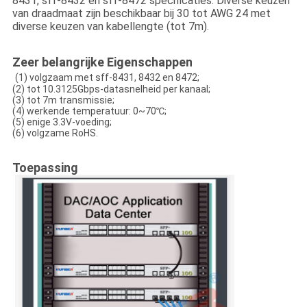
8431, sff-8432 en sff-8472 specificaties. Diverse keuzen
van draadmaat zijn beschikbaar bij 30 tot AWG 24 met
diverse keuzen van kabellengte (tot 7m).
Zeer belangrijke Eigenschappen
(1) volgzaam met sff-8431, 8432 en 8472;
(2) tot 10.3125Gbps-datasnelheid per kanaal;
(3) tot 7m transmissie;
(4) werkende temperatuur: 0~70℃;
(5) enige 3.3V-voeding;
(6) volgzame RoHS.
Toepassing