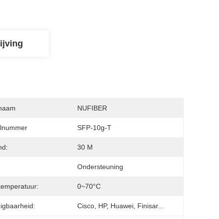
ijving
naam
NUFIBER
lnummer
SFP-10g-T
nd:
30 M
Ondersteuning
emperatuur:
0~70°C
igbaarheid:
Cisco, HP, Huawei, Finisar...