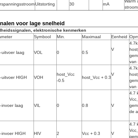
Warm a
rspanningsstroom
Uitstorting
30
mA
stroom
nalen voor lage snelheid
lheidssignalen, elektronische kenmerken
ameter
Symbool
Min.
Maximaal
Eenheid
Opm
4.7k
V
host
uitvoer laag
VOL
0
0.5
geme
van 
4.7k
host_Vcc
V
host
-uitvoer HIGH
VOH
host_Vcc + 0.3
-0.5
geme
van 
4.7 
Vcc,
-invoer laag
VIL
0
0.8
V
gem
de a
4.7 
Vcc,
-invoer HIGH
HIV
2
Vcc + 0.3
V
gem