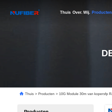
Thuis
Over. Wij.
Producten
D
Thuis
>
Producten
>
10G Module 30m van kopersfp R
Producten