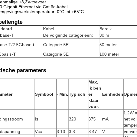
enmalige +3,3V-toevoer
0 Gigabit Ethernet via Cat 6a-kabel
mgevingswerkstemperatuur: 0°C tot +65°C
ellengte
ndaard
Kabel
Bereik
base-T
De volgende categorieën:
30 m
ase-T/2.5Gbase-t
Categorie 5E
50 meter
0basis-T
Categorie 5E
100 meter
tische parameters
Max,
ik ben
ameter
Symbool
- Min.
Typisch
er
Eenheden
Opmer
klaar
voor.
1.2W m
dingsstroom
Is
320
375
mA
het vo
temper
atspanning
Vcc
3.13
3.3
3.47
V
Verwe