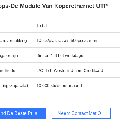
ps-De Module Van Koperethernet UTP
1 stuk
ardverpakking:
10pcs/plastic zak, 500pcs/carton
ngstermijn:
Binnen 1-3 het werkdagen
methode:
L/C, T/T, Western Union, Creditcard
ringskapaciteit:
10.000 stuks per maand
ind De Beste Prijs
Neem Contact Met Ons Op