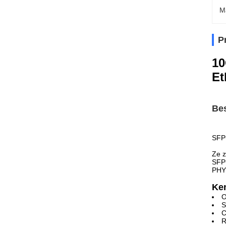
M
P
10
Et
Bes
SFP+
Ze z
SFP+
PHY 
Ke
O
S
C
R