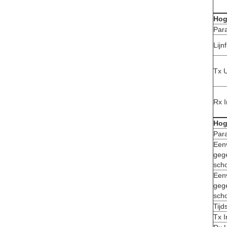
Hog
Par
Lijn
Tx 
Rx 
Hog
Par
Een
geg
sch
Een
geg
sch
Tijd
Tx 