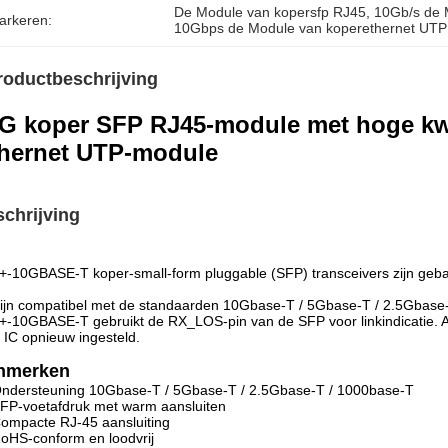
De Module van kopersfp RJ45
, 
10Gb/s de 
arkeren:
10Gbps de Module van koperethernet UTP
roductbeschrijving
G koper SFP RJ45-module met hoge kw
hernet UTP-module
chrijving
-10GBASE-T koper-small-form pluggable (SFP) transceivers zijn geb
ijn compatibel met de standaarden 10Gbase-T / 5Gbase-T / 2.5Gbase-T
-10GBASE-T gebruikt de RX_LOS-pin van de SFP voor linkindicatie. A
IC opnieuw ingesteld.
nmerken
ndersteuning 10Gbase-T / 5Gbase-T / 2.5Gbase-T / 1000base-T
FP-voetafdruk met warm aansluiten
ompacte RJ-45 aansluiting
oHS-conform en loodvrij