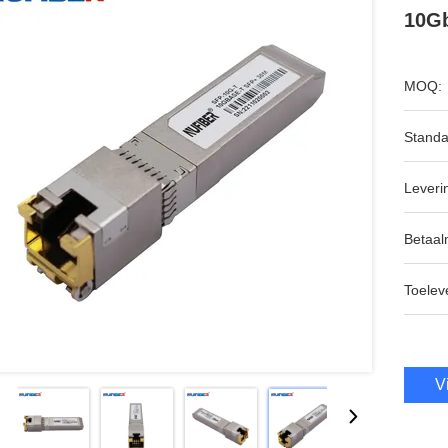
10Gb
MOQ:
Standa
Leveri
Betaal
Toeleve
V