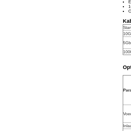
E
1
O
Kab
Sta
10G
5Gb
100
Op
Par
Voe
Inla