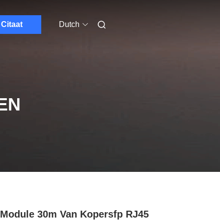
Citaat
Dutch
EN
Module 30m Van Kopersfp RJ45