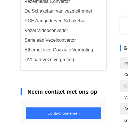
Vezelmedia Convertor
De Schakelaar van vezelethernet
POE Aangedreven Schakelaar
Vezel Videoconvertor
Serie aan Vezelconvertor
G
Ethernet over Coaxiale Vergroting
DVI aan Vezelvergroting
P
Ce
G
Neem contact met ons op
Ve
S
Contact opnemen
G