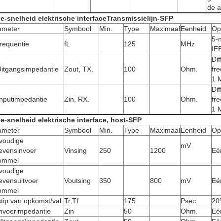
de a
e-snelheid elektrische interface
Transmissielijn-SFP
ameter
Symbool
Min.
Type
Maximaal
Eenheid
Op
5-
frequentie
fL
125
MHz
IE
Dif
Uitgangsimpedantie
Zout, TX.
100
Ohm.
fr
1 
Dif
Inputimpedantie
Zin, RX.
100
Ohm.
fr
1 
e-snelheid elektrische interface, host-SFP
ameter
Symbool
Min.
Type
Maximaal
Eenheid
Op
voudige
mV
evensinvoer
Vinsing
250
1200
Eé
ommel
voudige
evensuitvoer
Voutsing
350
800
mV
Eé
ommel
stip van opkomst/val
Tr,Tf
175
Psec
20
Invoerimpedantie
Zin
50
Ohm.
Eé