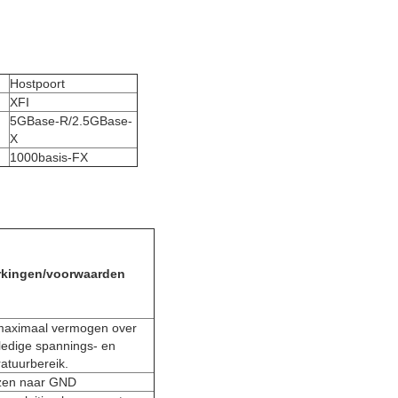
Hostpoort
XFI
5GBase-R/2.5GBase-
X
1000basis-FX
kingen/voorwaarden
aximaal vermogen over
lledige spannings- en
atuurbereik.
zen naar GND