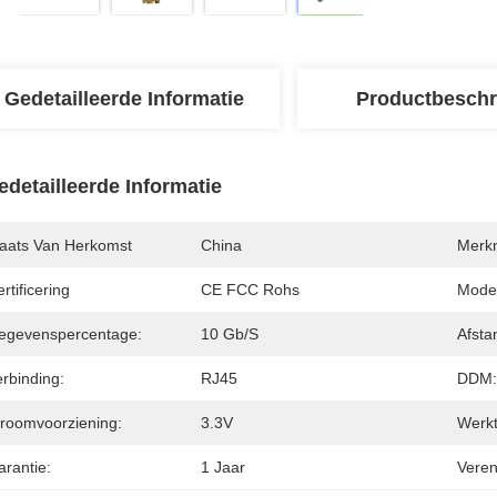
Gedetailleerde Informatie
Productbeschr
edetailleerde Informatie
laats Van Herkomst
China
Merk
rtificering
CE FCC Rohs
Mode
egevenspercentage:
10 Gb/s
Afsta
rbinding:
RJ45
DDM:
troomvoorziening:
3.3V
Werkt
arantie:
1 Jaar
Veren