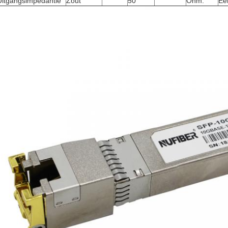
Uitgangsimpedantie
Zout
50
Ohm.
Eé