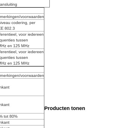
ansluiting
merkingen/voorwaarden
niveau codering, per
EE 802.3
ferentieel, voor iedereen
equenties tussen
MHz en 125 MHz
ferentieel, voor iedereen
equenties tussen
MHz en 125 MHz
merkingen/voorwaarden
nkant
nkant
Producten tonen
% tot 80%
nkant