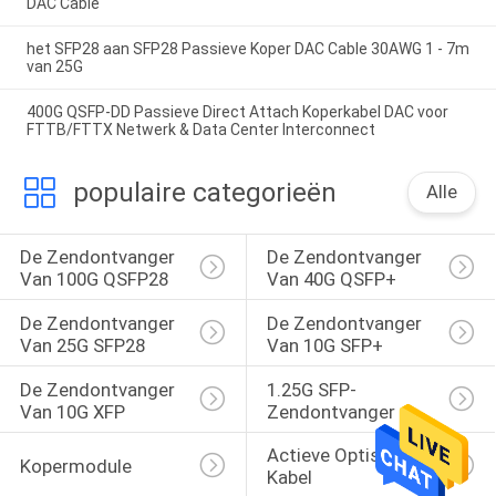
DAC Cable
het SFP28 aan SFP28 Passieve Koper DAC Cable 30AWG 1 - 7m
van 25G
400G QSFP-DD Passieve Direct Attach Koperkabel DAC voor
FTTB/FTTX Netwerk & Data Center Interconnect
populaire categorieën
Alle
De Zendontvanger 
De Zendontvanger 
Van 100G QSFP28
Van 40G QSFP+
De Zendontvanger 
De Zendontvanger 
Van 25G SFP28
Van 10G SFP+
De Zendontvanger 
1.25G SFP-
Van 10G XFP
Zendontvanger
Actieve Optische 
Kopermodule
Kabel