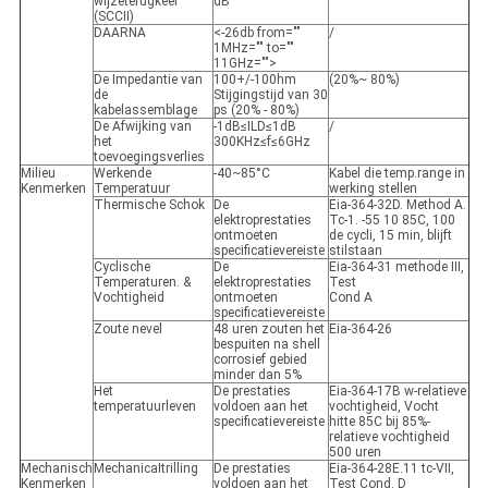
wijzeterugkeer
dB
(SCCII)
DAARNA
<-26db from=""
/
1MHz="" to=""
11GHz="">
De Impedantie van
100+/-100hm
(20%~ 80%)
de
Stijgingstijd van 30
kabelassemblage
ps (20% - 80%)
De Afwijking van
-1dB≤ILD≤1dB
/
het
300KHz≤f≤6GHz
toevoegingsverlies
Milieu
Werkende
-40~85°C
Kabel die temp.range in
Kenmerken
Temperatuur
werking stellen
Thermische Schok
De
Eia-364-32D. Method A.
elektroprestaties
Tc-1. -55 10 85C, 100
ontmoeten
de cycli, 15 min, blijft
specificatievereiste
stilstaan
Cyclische
De
Eia-364-31 methode III,
Temperaturen. &
elektroprestaties
Test
Vochtigheid
ontmoeten
Cond A
specificatievereiste
Zoute nevel
48 uren zouten het
Eia-364-26
bespuiten na shell
corrosief gebied
minder dan 5%
Het
De prestaties
Eia-364-17B w-relatieve
temperatuurleven
voldoen aan het
vochtigheid, Vocht
specificatievereiste
hitte 85C bij 85%-
relatieve vochtigheid
500 uren
Mechanisch
MechanicaItrilling
De prestaties
Eia-364-28E.11 tc-VII,
Kenmerken
voldoen aan het
Test Cond. D