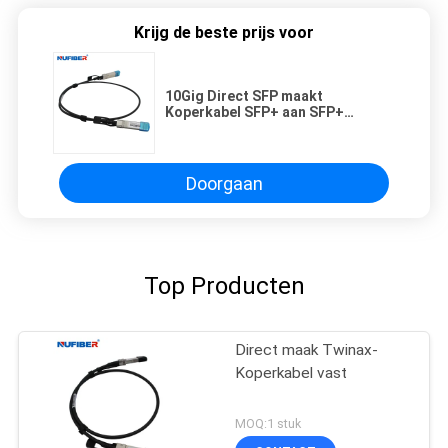
Krijg de beste prijs voor
10Gig Direct SFP maakt
Koperkabel SFP+ aan SFP+
0.5m/1m/2m/3m/5m Aangepast
vast OEM
Doorgaan
Top Producten
Direct maak Twinax-
Koperkabel vast
MOQ:1 stuk