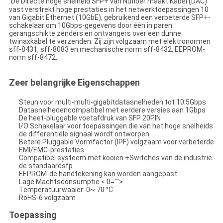
De Directe hoge snelheid SFP+ van Nufiber maakt Kabel (DAC)
vast verstrekt hoge prestaties in het netwerktoepassingen 10
van Gigabit Ethernet (10GbE), gebruikend een verbeterde SFP+-
schakelaar om 10Gbps-gegevens door één in paren
gerangschikte zenders en ontvangers over een dunne
twinaxkabel te verzenden. Zij zijn volgzaam met elektronormen
sff-8431, sff-8083 en mechanische norm sff-8432, EEPROM-
norm sff-8472.
Zeer belangrijke Eigenschappen
Steun voor multi-multi-gigabitdatasnelheden tot 10.5Gbps
Datasnelhedencompatibel met eerdere versies aan 1Gbps
De heet-pluggable voetafdruk van SFP 20PIN
I/O Schakelaar voor toepassingen die van het hoge snelheids
de differentiële signaal wordt ontworpen
Betere Pluggable Vormfactor (IPF) volgzaam voor verbeterde
EMI/EMC-prestaties
Compatibel systeem met kooien +Switches van de industrie
de standaardsfp
EEPROM-de handtekening kan worden aangepast.
Lage Machtsconsumptie < 0="">
Temperatuurwaaier: 0~ 70 °C
RoHS-6 volgzaam
Toepassing