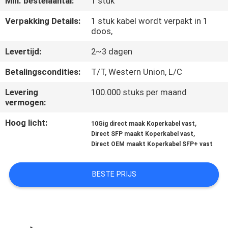
Min. bestelaantal:
1 stuk
CONTACTEER
ONS
Verpakking Details:
1 stuk kabel wordt verpakt in 1
doos,
Levertijd:
2~3 dagen
NIEUWS
Betalingscondities:
T/T, Western Union, L/C
VERZOEK
Levering
100.000 stuks per maand
OM
vermogen:
EEN
Hoog licht:
,
10Gig direct maak Koperkabel vast
,
Direct SFP maakt Koperkabel vast
CITAAT
Direct OEM maakt Koperkabel SFP+ vast
SITEMAP
BESTE PRIJS
PRIVACYBELEID