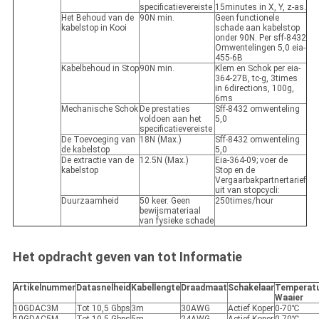
specificatievereiste
15minutes in X, Y, z-as.
Het Behoud van de
90N min.
Geen functionele
kabelstop in Kooi
schade aan kabelstop
onder 90N. Per sff-8432
Omwentelingen 5,0 eia-
455-6B
Kabelbehoud in Stop
90N min.
Klem en Schok per eia-
364-27B, tc-g, 3times
in 6directions, 100g,
6ms
Mechanische Schok
De prestaties
Sff-8432 omwenteling
voldoen aan het
5,0
specificatievereiste
De Toevoeging van
18N (Max.)
Sff-8432 omwenteling
de kabelstop
5,0
De extractie van de
12.5N (Max.)
Eia-364-09; voer de
kabelstop
Stop en de
Vergaarbakpartnertarief
uit van stopcycli:
Duurzaamheid
50 keer. Geen
250times/hour
bewijsmateriaal
van fysieke schade
Het opdracht geven van tot Informatie
Artikelnummer
Datasnelheid
Kabellengte
Draadmaat
Schakelaar
Temperatu
Waaier
10GDAC3M
Tot 10,5 Gbps
3m
30AWG
Actief Koper
0-70℃