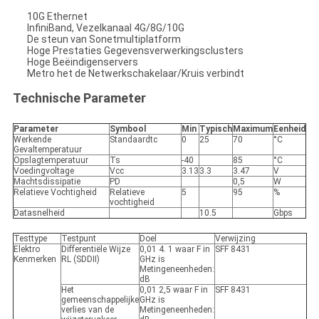
10G Ethernet
InfiniBand, Vezelkanaal 4G/8G/10G
De steun van Sonetmultiplatform
Hoge Prestaties Gegevensverwerkingsclusters
Hoge Beëindigenservers
Metro het de Netwerkschakelaar/Kruis verbindt
Technische Parameter
Parameter
Symbool
Min
Typisch
Maximum
Eenheid
Werkende
Standaardtc
0
25
70
°C
Gevaltemperatuur
Opslagtemperatuur
Ts
-40
85
°C
Voedingvoltage
Vcc
3.13
3.3
3.47
V
Machtsdissipatie
PD
0,5
W
Relatieve Vochtigheid
Relatieve
5
95
%
vochtigheid
Datasnelheid
10.5
Gbps
Testtype
Testpunt
Doel
Verwijzing
Elektro
Differentiële Wijze
0,01
4. 1
waar F in
SFF 8431
Kenmerken
RL (SDDII)
GHz is
Metingeneenheden:
dB
Het
0,01
2,5
waar F in
SFF 8431
gemeenschappelijke
GHz is
verlies van de
Metingeneenheden: