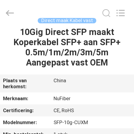
Digital
Technology
Co.,Ltd.
All
Rights
Direct maak Kabel vast
Reserved.
Developed
by
10Gig Direct SFP maakt
HUIS
ECER
Koperkabel SFP+ aan SFP+
PRODUCTEN
0.5m/1m/2m/3m/5m
Aangepast vast OEM
ONGEVEER
ONS
Plaats van
China
herkomst:
FABRIEKSREIS
Merknaam:
NuFiber
Certificering:
CE, RoHS
KWALITEITSCONTROLE
Modelnummer:
SFP-10g-CUXM