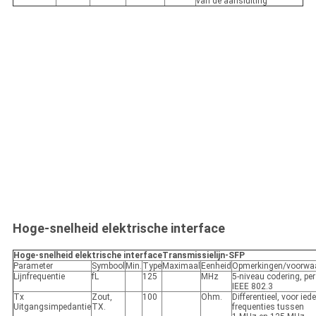
van de aansluiting
Hoge-snelheid elektrische interface
Hoge-snelheid elektrische interface
Transmissielijn-SFP
Parameter
Symbool
Min.
Type
Maximaal
Eenheid
Opmerkingen/voorwa
Lijnfrequentie
fL
125
MHz
5-niveau codering, per
IEEE 802.3
Tx
Zout,
100
Ohm.
Differentieel, voor ied
Uitgangsimpedantie
TX.
frequenties tussen