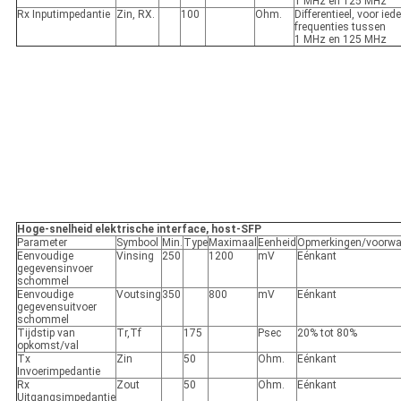
1 MHz en 125 MHz
Rx Inputimpedantie
Zin, RX.
100
Ohm.
Differentieel, voor ied
frequenties tussen
1 MHz en 125 MHz
Hoge-snelheid elektrische interface, host-SFP
Parameter
Symbool
Min.
Type
Maximaal
Eenheid
Opmerkingen/voorwa
Eenvoudige
Vinsing
250
1200
mV
Eénkant
gegevensinvoer
schommel
Eenvoudige
Voutsing
350
800
mV
Eénkant
gegevensuitvoer
schommel
Tijdstip van
Tr,Tf
175
Psec
20% tot 80%
opkomst/val
Tx
Zin
50
Ohm.
Eénkant
Invoerimpedantie
Rx
Zout
50
Ohm.
Eénkant
Uitgangsimpedantie