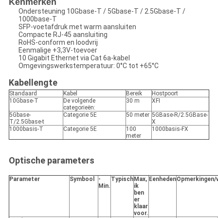
Kenmerken
Ondersteuning 10Gbase-T / 5Gbase-T / 2.5Gbase-T /
1000base-T
SFP-voetafdruk met warm aansluiten
Compacte RJ-45 aansluiting
RoHS-conform en loodvrij
Eenmalige +3,3V-toevoer
10 Gigabit Ethernet via Cat 6a-kabel
Omgevingswerkstemperatuur: 0°C tot +65°C
Kabellengte
Standaard
Kabel
Bereik
Hostpoort
10Gbase-T
De volgende
30 m
XFI
categorieën:
5Gbase-
Categorie 5E
50 meter
5GBase-R/2.5GBase-
T/2.5Gbase-t
X
1000basis-T
Categorie 5E
100
1000basis-FX
meter
Optische parameters
Parameter
Symbool
-
Typisch
Max,
Eenheden
Opmerkingen/
Min.
ik
ben
er
klaar
voor.