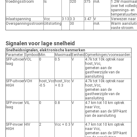
Voedingsstroom
Is
320
375
mA
1.2W maximaal
over het volledi
spannings- en
temperatuurbere
Inlaatspanning
Vcc
3.13
3.3
3.47
V
Verwezen naar
Overspanningsstroom
Uitstorting
30
mA
Warm aansluiti
vaste stroom.
Signalen voor lage snelheid
Snelheidssignalen, elektronische kenmerken
Parameter
Symbool
Min.
Maximaal
Eenheid
Opmerkingen/voorwaarden
SFP-uitvoer
VOL
0
0.5
V
4.7k tot 10k optrek naar
laag
host_Vcc,
gemeten aan de
gastheerzijde van de
aansluiting
SFP-uitvoer
VOH
host_Vcc
host_Vcc
V
4.7k tot 10k optrek naar
HIGH
-0.5
+ 0.3
host_Vcc,
gemeten aan de
gastheerzijde van de
aansluiting
SFP-invoer
VIL
0
0.8
V
4.7 km tot 10 km optrek
laag
naar Vcc,
gemeten aan de SFP-kant
van de aansluiting
SFP-invoer
HIV
2
Vcc + 0.3
V
4.7 km tot 10 km optrek
HIGH
naar Vcc,
gemeten aan de SFP-kant