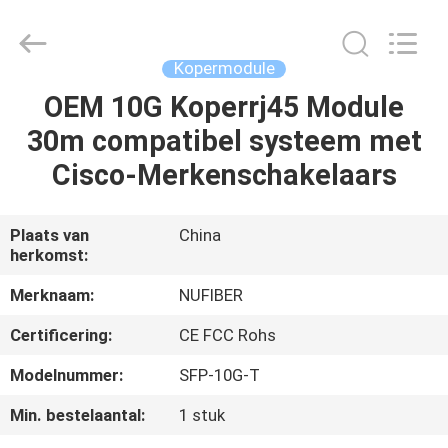
Digital
Technology
Co.,Ltd.
All
Rights
Kopermodule
Reserved.
Developed
OEM 10G Koperrj45 Module
HUIS
by
ECER
30m compatibel systeem met
PRODUCTEN
Cisco-Merkenschakelaars
ONGEVEER
Plaats van
China
herkomst:
ONS
Merknaam:
NUFIBER
FABRIEKSREIS
Certificering:
CE FCC Rohs
Modelnummer:
SFP-10G-T
KWALITEITSCONTROLE
Min. bestelaantal:
1 stuk