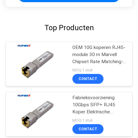
Top Producten
OEM 10G koperen RJ45-
module 30 m Marvell
Chipset Rate Matching-
modus
MOQ:1 stuk
CONTACT
Fabrieksvoorziening
10Gbps SFP+ RJ45
Koper Elektrische
Transceiver 10Gbase-T
MOQ:1 stuk
Kopermodule 30m
CONTACT