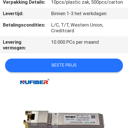
CONTACTEER
Verpakking Details:
10pcs/plastic zak, 500pcs/carton
ONS
Levertijd:
Binnen 1-3 het werkdagen
Betalingscondities:
L/C, T/T, Western Union,
NIEUWS
Creditcard
Levering
10.000 PCs per maand
VERZOEK
vermogen:
OM
BESTE PRIJS
EEN
CITAAT
SITEMAP
PRIVACYBELEID